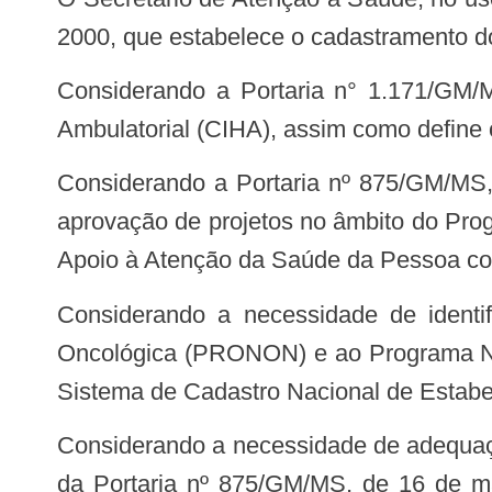
2000, que estabelece o cadastramento d
Considerando a Portaria n° 1.171/GM/MS, de 19 de maio de 2011, que institui a Comunicação de Informação Hospitalar e
Ambulatorial (CIHA), assim como define
Considerando a Portaria nº 875/GM/MS, de 16 de maio de 2013 que estabelece as regras e os critérios para apresentação e
aprovação de projetos no âmbito do Pr
Apoio à Atenção da Saúde da Pessoa c
Considerando a necessidade de identificar os estabelecimentos credenciados ao Programa Nacional de Apoio à Atenção
Oncológica (PRONON) e ao Programa N
Sistema de Cadastro Nacional de Estab
Considerando a necessidade de adequação dos Sistemas de Informações, SCNES e CIHA para cumprimento do § 7° do art. 23
da Portaria nº 875/GM/MS, de 16 de ma