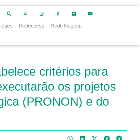
ieges
Redecoesp
Rede Negesp
elece critérios para
executarão os projetos
ógica (PRONON) e do