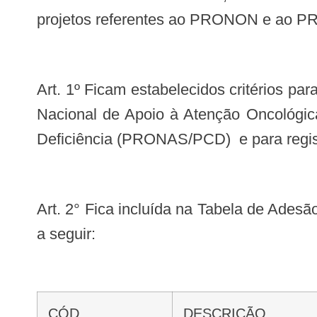
projetos referentes ao PRONON e ao P
Art. 1º Ficam estabelecidos critérios para identificação dos estabelecimentos de saúde que executarão os projetos do Programa
Nacional de Apoio à Atenção Oncológ
Deficiência (PRONAS/PCD) e para regist
Art. 2° Fica incluída na Tabela de Adesão a Programas e Projetos de Saúde do SCNES, as seguintes adesões conforme tabela
a seguir:
CÓD
DESCRIÇÃO