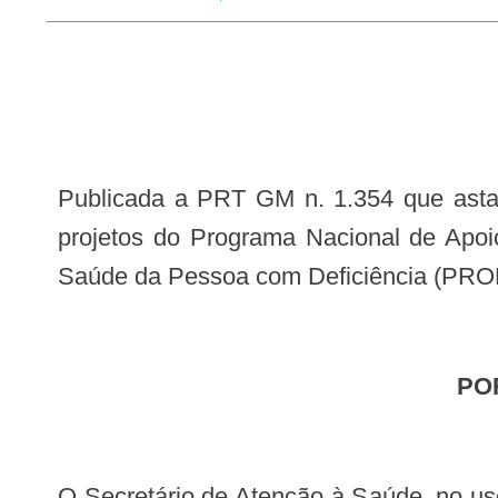
Publicada a PRT GM n. 1.354 que astabelece critérios para identificação dos estabelecimentos de saúde que executarão os
projetos do Programa Nacional de Apo
Saúde da Pessoa com Deficiência (PRONA
P
O Secretário de Atenção à Saúde, no uso de suas atribuições, Considerando a Portaria n° 511/SAS/MS, de 29 de dezembro de