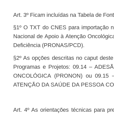
Art. 3º Ficam incluídas na Tabela d
§1º O TXT do CNES para importação no CIHA deverá informar os estabelecimentos credenciados pela Adesão ao Programa
Nacional de Apoio à Atenção Oncológi
Deficiência (PRONAS/PCD).
§2º As opções descritas no caput deste artigo somente estarão disponíveis aos estabelecimentos que tiverem as Adesões a
Programas e Projetos: 09.14 – 
ONCOLÓGICA (PRONON) ou 09.15
ATENÇÃO DA SAÚDE DA PESSOA COM
Art. 4º As orientações técnicas para preenchimento da CIHA, bem como para a elaboração do arquivo de exportação para