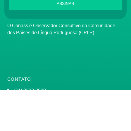
ASSINAR
O Conass é Observador Consultivo da Comunidade
dos Países de Língua Portuguesa (CPLP)
CONTATO
(61) 3222-3000
Institucional:
conass@conass.org.br
Setor Comercial Sul, Quadra 9, Torre C, Sala 1105,
Edifício Parque Cidade Corporate Brasília/DF CEP:
70308-200