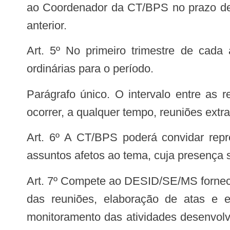
ao Coordenador da CT/BPS no prazo de 1
anterior.
Art. 5º No primeiro trimestre de cada ano, a CT/BPS reunirse-á para elaboração e aprovação do calendário de reuniões
ordinárias para o período.
Parágrafo único. O intervalo entre as reuniões ordinárias da CT/BPS não poderá ser superior a 4 (quatro) meses, podendo
ocorrer, a qualquer tempo, reuniões extra
Art. 6º A CT/BPS poderá convidar representantes de órgãos e entidades, públicas e privadas, bem como especialistas em
assuntos afetos ao tema, cuja presença 
Art. 7º Compete ao DESID/SE/MS fornecer o apoio administrativo necessário ao desenvolvimento dos trabalhos e a convocação
das reuniões, elaboração de atas e 
monitoramento das atividades desenvolv