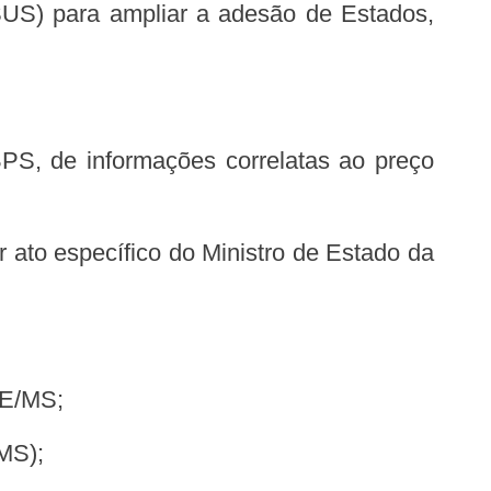
SE/MS;
/MS);