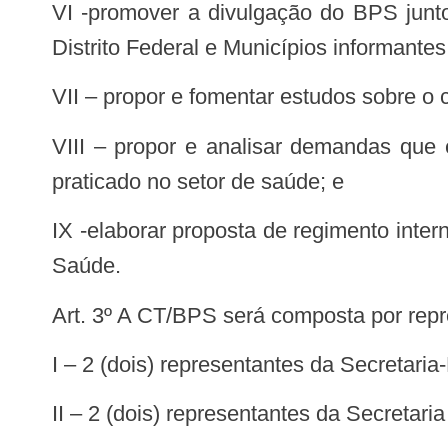
VI -promover a divulgação do BPS junto aos gestores doSistema Único de Saúde (SUS) para ampliar a adesão de Estados,
Distrito Federal e Municípios informantes
VII – propor e fomentar estudos sobre 
VIII – propor e analisar demandas que envolvam a inclusão, na base de dados do BPS, de informações correlatas ao preço
praticado no setor de saúde; e
IX -elaborar proposta de regimento interno para seu funcionamento, para aprovação por ato específico do Ministro de Estado da
Saúde.
Art. 3º A CT/BPS será composta por rep
I – 2 (dois) representantes da Secreta
II – 2 (dois) representantes da Secretar