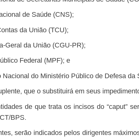
Nacional de Saúde (CNS);
 Contas da União (TCU);
ria-Geral da União (CGU-PR);
Público Federal (MPF); e
ção Nacional do Ministério Público de Defesa 
suplente, que o substituirá em seus impedimen
idades de que trata os incisos do “caput” se
 CT/BPS.
entes, serão indicados pelos dirigentes máxim