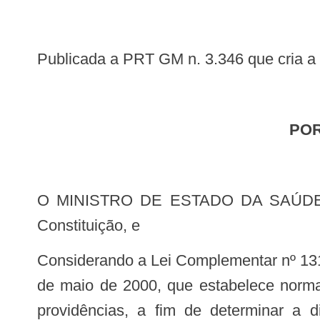
Publicada a PRT GM n. 3.346 que cria
PO
O MINISTRO DE ESTADO DA SAÚDE, no uso da atribuição que lhe confere o inciso I do parágrafo único do art. 87 da
Constituição, e
Considerando a Lei Complementar nº 131, de 27 de maio de 2009, que acrescenta dispositivos à Lei Complementar nº 101, de 4
de maio de 2000, que estabelece normas
providências, a fim de determinar a 