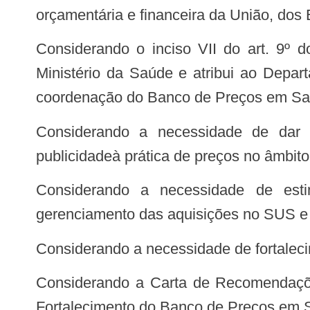
orçamentária e financeira da União, dos 
Considerando o inciso VII do art. 9º do Decreto nº 8.065, de 7 de agosto de 2013, que aprova a estrutura regimental do
Ministério da Saúde e atribui ao Dep
coordenação do Banco de Preços em Sa
Considerando a necessidade de dar transparência e visibilidade à utilização dos recursos públicos, além de conferir
publicidadeà prática de preços no âmbi
Considerando a necessidade de estimular a implementação de práticas administrativas que permitam melhorias no
gerenciamento das aquisições no SUS e qu
Considerando a necessidade de fortale
Considerando a Carta de Recomendações firmada pelos representantes das instituições participantes do 1º Encontro para o
Fortalecimento do Banco de Preços em Sa