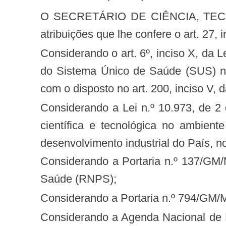
O SECRETÁRIO DE CIÊNCIA, TECNOLOGIA E INSUMOS ESTRATÉGICOS DO MINISTÉRIO DA SAÚDE, no uso das
atribuições que lhe confere o art. 27, 
Considerando o art. 6º, inciso X, da Lei n.º 8.080, de 19 de setembro de 1990, que dispõe sobre os objetivos e as atribuições
do Sistema Único de Saúde (SUS) no 
com o disposto no art. 200, inciso V, 
Considerando a Lei n.º 10.973, de 2 de dezembro de 2004, que estabelece medidas de incentivo à inovação e à pesquisa
científica e tecnológica no ambien
desenvolvimento industrial do País, n
Considerando a Portaria n.º 137/GM/MS, de 24 de janeiro de 2014, que dispõe sobre as Redes Nacionais de Pesquisa em
Saúde (RNPS);
Considerando a Portaria n.º 794/GM/
Considerando a Agenda Nacional de Prioridades de Pesquisa em Saúde, aprovada na 2.ª Conferência Nacional de Ciência,