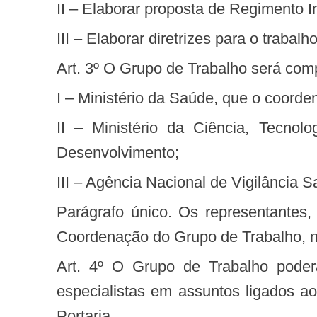
II – Elaborar proposta de Regimento I
III – Elaborar diretrizes para o trabal
Art. 3º O Grupo de Trabalho será com
I – Ministério da Saúde, que o coorde
II – Ministério da Ciência, Tecnologia e Inovação por meio da Secretaria de Políticas e Programas de Pesquisa e
Desenvolvimento;
III – Agência Nacional de Vigilância Sa
Parágrafo único. Os representantes, titulares e suplentes, serão indicados pelos dirigentes de seus respectivos órgãos à
Coordenação do Grupo de Trabalho, no
Art. 4º O Grupo de Trabalho poderá convidar representantes de órgãos e entidades, públicas e privadas, bem como
especialistas em assuntos ligados a
Portaria.