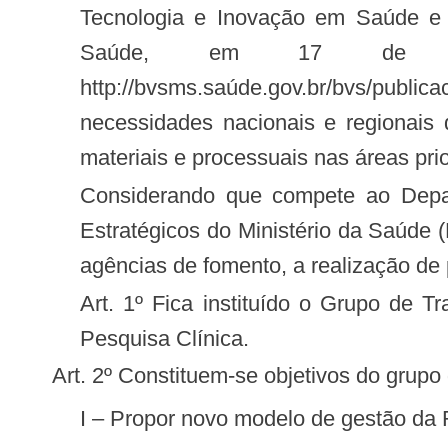
Tecnologia e Inovação em Saúde e p
Saúde, em 17 de feve
http://bvsms.saúde.gov.br/bvs/pub
necessidades nacionais e regionais
materiais e processuais nas áreas prio
Considerando que compete ao Departamento de Ciência e Tecnologia da Secretaria de Ciência, Tecnologia e Insumos
Estratégicos do Ministério da Saúde 
agências de fomento, a realização de
Art. 1º Fica instituído o Grupo de Trabalho para definição de diretrizes gerais de operacionalização da Rede Nacional de
Pesquisa Clínica.
Art. 2º Constituem-se objetivos do grupo
I – Propor novo modelo de gestão d