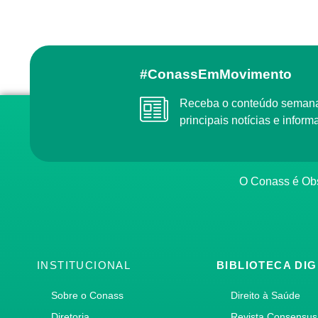
#ConassEmMovimento
Receba o conteúdo semanal do Conass com as
principais notícias e info
O Conass é O
INSTITUCIONAL
BIBLIOTECA DIG
Sobre o Conass
Direito à Saúde
Diretoria
Revista Consensus