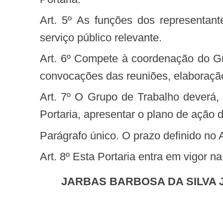
Art. 5º As funções dos representantes no Grupo de Trabalho não serão remuneradas e seu exercício será considerado
serviço público relevante.
Art. 6º Compete à coordenação do Grupo de Trabalho o apoio administrativo necessário ao desenvolvimento dos trabalhos,
convocações das reuniões, elaboraç
Art. 7º O Grupo de Trabalho deverá, no prazo máximo de 180 (cento e oitenta) dias, contado da data de publicação desta
Portaria, apresentar o plano de ação de
Parágrafo único. O prazo definido no
Art. 8º Esta Portaria entra em vigor 
JARBAS BARBOSA DA SILVA 