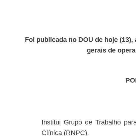
Foi publicada no DOU de hoje (13), a Portaria SCTIE n. 4 que institui Grupo de Trabalho para definição de diretrizes
gerais de opera
P
Institui Grupo de Trabalho para definição de diretrizes gerais de operacionalização da Rede Nacional de Pesquisa
Clínica (RNPC).