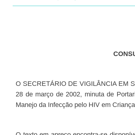
CONS
O SECRETÁRIO DE VIGILÂNCIA EM SAÚDE torna pública, nos termos do art. 34, inciso II, c/c art. 59 do Decreto nº 4.176, de
28 de março de 2002, minuta de Portari
Manejo da Infecção pelo HIV em Criança
O texto em apreço encontra-se disponív