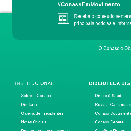
#ConassEmMovimento
Receba o conteúdo semanal do Conass com as
principais notícias e info
O Conass é O
INSTITUCIONAL
BIBLIOTECA DIG
Sobre o Conass
Direito à Saúde
Diretoria
Revista Consensus
Galeria de Presidentes
Conass Document
Notas Oficiais
Conass Debate
Documentos Institucionais
Gestão e Redes