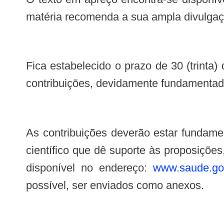
matéria recomenda a sua ampla divulgaçã
Fica estabelecido o prazo de 30 (trinta) dias, a contar da data de publicação desta Consulta Pública, para que sejam enviadas
contribuições, devidamente fundamentadas
As contribuições deverão estar fundamentadas em estudos clínicos realizados no Brasil ou no Exterior, inclusive com material
científico que dê suporte às proposições
disponível no endereço:
www.saude.gov
possível, ser enviados como anexos.