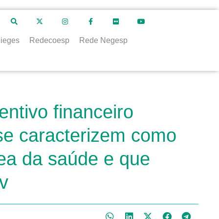
ieges
Redecoesp
Rede Negesp
entivo financeiro
 se caracterizem como
rea da saúde e que
v