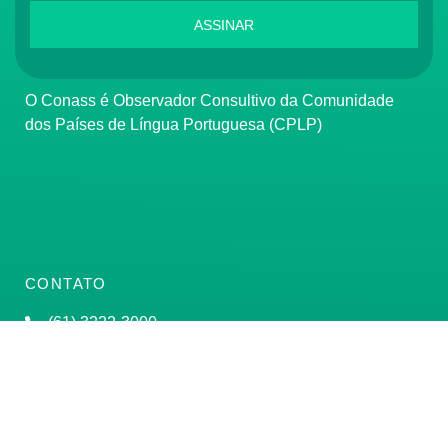
ASSINAR
O Conass é Observador Consultivo da Comunidade
dos Países de Língua Portuguesa (CPLP)
CONTATO
(61) 3222-3000
Institucional:
conass@conass.org.br
Setor Comercial Sul, Quadra 9, Torre C, Sala 1105,
Edifício Parque Cidade Corporate Brasília/DF CEP: