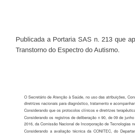
Publicada a Portaria SAS n. 213 que aprova o Protocolo Clínico e Diretrizes Terapêuticas do Comportamento Agressivo como
Transtorno do Espectro do Autismo.
O Secretário de Atenção à Saúde, no uso das atribuições, Considerando a necessidade de se estabelecerem parâmetros sobre o comportamento agressivo como transtorno do espectro do autismo no Brasil e
diretrizes nacionais para diagnóstico, tratamento e acompanh
Considerando que os protocolos clínicos e diretrizes terapêut
Considerando os registros de deliberação n 90, de 09 de junho de 2014, e n 165, de 02 de dezembro de 2015, e os respectivos relatórios de recomendação n 123, de setembro de 2014, e n 201, de janeiro de
2016, da Comissão Nacional de Incorporação de Tecnologias 
Considerando a avaliação técnica da CONITEC, do Departamento de Gestão e Incorporação de Tecnologias em Saúde (DGITS/SCTIE/MS), do Departamento de Assistência Farmacêutica e Insumos