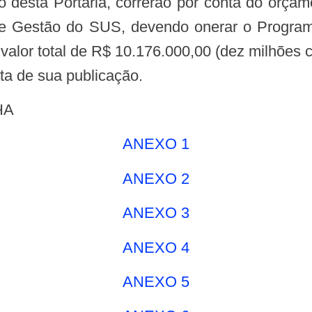
to desta Portaria, correrão por conta do orça
de Gestão do SUS, devendo onerar o Progra
alor total de R$ 10.176.000,00 (dez milhões ce
ata de sua publicação.
HA
ANEXO 1
ANEXO 2
ANEXO 3
ANEXO 4
ANEXO 5