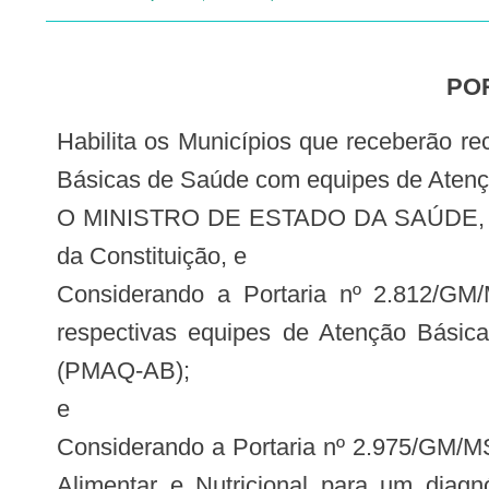
PO
Habilita os Municípios que receberão recursos financeiros para estruturação da Vigilância Alimentar e Nutricional em Unidades
Básicas de Saúde com equipes de Ate
O MINISTRO DE ESTADO DA SAÚDE, no uso
da Constituição, e
Considerando a Portaria nº 2.812/G
respectivas equipes de Atenção Básic
(PMAQ-AB);
e
Considerando a Portaria nº 2.975/GM/MS
Alimentar e Nutricional para um diagn