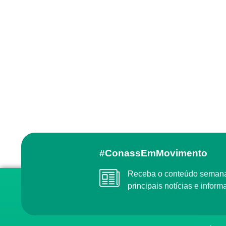
#ConassEmMovimento
Receba o conteúdo semanal do Conass com as
principais notícias e info