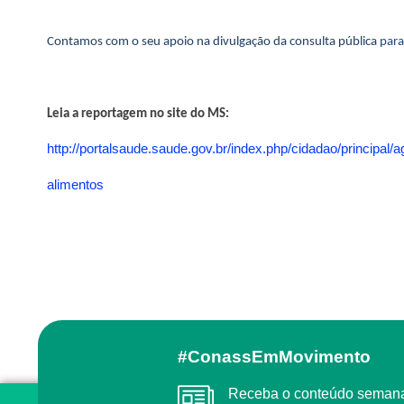
Contamos com o seu apoio na divulgação da consulta pública
para
Leia a reportagem no site do MS:
http://portalsaude.saude.gov.br/index.php/cidadao/principa
alimentos
#ConassEmMovimento
Receba o conteúdo semanal do Conass com as