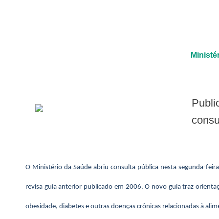
Ministé
Publicação indica como todos os brasileiros podem ter uma alimentação saudável
consu
O Ministério da Saúde abriu consulta pública nesta segunda-fei
revisa guia anterior publicado em 2006. O novo guia traz orient
obesidade, diabetes e outras doenças crônicas relacionadas à ali