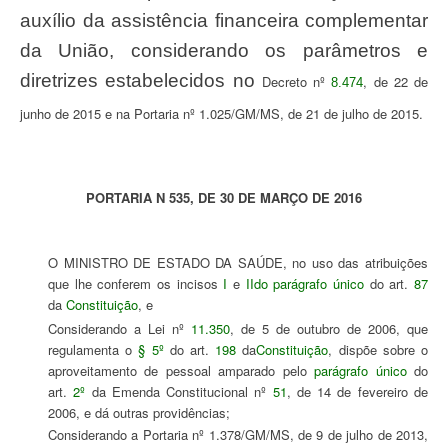
auxílio da assistência financeira complementar
da União, considerando os parâmetros e
diretrizes estabelecidos no
Decreto nº
, de 22 de
8.474
junho de 2015 e na Portaria nº 1.025/GM/MS, de 21 de julho de 2015.
PORTARIA N 535, DE 30 DE MARÇO DE 2016
O MINISTRO DE ESTADO DA SAÚDE, no uso das atribuições
que lhe conferem os incisos
I
e
II
do parágrafo único
do art.
87
da
Constituição
, e
Considerando a Lei nº
11.350
, de 5 de outubro de 2006, que
regulamenta o
§ 5º
do art.
198
da
Constituição
, dispõe sobre o
aproveitamento de pessoal amparado pelo
parágrafo único
do
art.
2º
da Emenda Constitucional nº
51
, de 14 de fevereiro de
2006, e dá outras providências;
Considerando a Portaria nº 1.378/GM/MS, de 9 de julho de 2013,