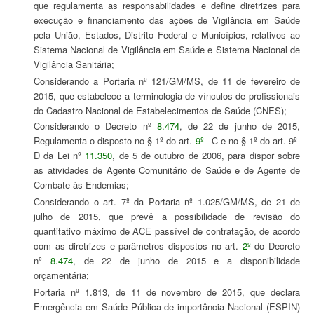
que regulamenta as responsabilidades e define diretrizes para
execução e financiamento das ações de Vigilância em Saúde
pela União, Estados, Distrito Federal e Municípios, relativos ao
Sistema Nacional de Vigilância em Saúde e Sistema Nacional de
Vigilância Sanitária;
Considerando a Portaria nº 121/GM/MS, de 11 de fevereiro de
2015, que estabelece a terminologia de vínculos de profissionais
do Cadastro Nacional de Estabelecimentos de Saúde (CNES);
Considerando o Decreto nº
8.474
, de 22 de junho de 2015,
Regulamenta o disposto no § 1º do art.
9º
– C e no § 1º do art. 9º-
D da Lei nº
11.350
, de 5 de outubro de 2006, para dispor sobre
as atividades de Agente Comunitário de Saúde e de Agente de
Combate às Endemias;
Considerando o art. 7º da Portaria nº 1.025/GM/MS, de 21 de
julho de 2015, que prevê a possibilidade de revisão do
quantitativo máximo de ACE passível de contratação, de acordo
com as diretrizes e parâmetros dispostos no art.
2º
do Decreto
nº
8.474
, de 22 de junho de 2015 e a disponibilidade
orçamentária;
Portaria nº 1.813, de 11 de novembro de 2015, que declara
Emergência em Saúde Pública de importância Nacional (ESPIN)