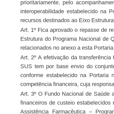
prioritariamente, pelo acompanhame
interoperabilidade estabelecido na
recursos destinados ao Eixo Estrutu
Art. 1º Fica aprovado o repasse de recursos de custeio referente ao 1º trimestre de 2015 dos Municípios habilitados no Eixo
Estrutura do Programa Nacional de 
relacionados no anexo a esta Portaria
Art. 2º A efetivação da transferência trimestral de recursos de custeio aos Municípios habilitados no Programa QUALIFAR-
SUS tem por base envio do conjunto
conforme estabelecido na Portaria 
competência financeira, cuja responsa
Art. 3º O Fundo Nacional de Saúde adotará as medidas necessárias para as transferências em parcela única dos recursos
financeiros de custeio estabelecidos 
Assistência Farmacêutica – Progr