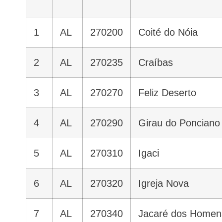
1
AL
270200
Coité do Nóia
2
AL
270235
Craíbas
3
AL
270270
Feliz Deserto
4
AL
270290
Girau do Ponciano
5
AL
270310
Igaci
6
AL
270320
Igreja Nova
7
AL
270340
Jacaré dos Homen