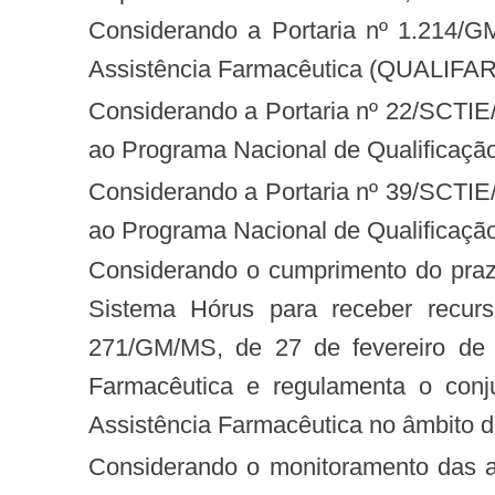
Considerando a Portaria nº 1.214/GM/MS, de 13 de junho de 2012, que institui o Programa Nacional de Qualificação da
Assistência Farmacêutica (QUALIFA
Considerando a Portaria nº 22/SCTIE/MS de 15 de agosto de 2012, que habilita os Municípios a receber recursos destinados
ao Programa Nacional de Qualificaçã
Considerando a Portaria nº 39/SCTIE/MS de 13 de agosto de 2013, que habilita os Municípios a receber recursos destinados
ao Programa Nacional de Qualificaçã
Considerando o cumprimento do prazo do envio do conjunto de dados por meio do serviço de WebService, ou ainda, pelo
Sistema Hórus para receber recur
271/GM/MS, de 27 de fevereiro de 
Farmacêutica e regulamenta o conj
Assistência Farmacêutica no âmbito 
Considerando o monitoramento das ações desenvolvidas em decorrência dos repasses dos recursos financeiros que será,