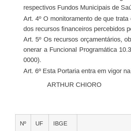
respectivos Fundos Municipais de Sa
Art. 4º O monitoramento de que trata esta Portaria não dispensa o ente federativo beneficiário de comprovação da aplicação
dos recursos financeiros percebidos 
Art. 5º Os recursos orçamentários, objeto desta Portaria, correrão por conta do orçamento do Ministério da Saúde, devendo
onerar a Funcional Programática 10
0000).
Art. 6º Esta Portaria entra em vigor 
ARTHUR CHIORO
Nº
UF
IBGE