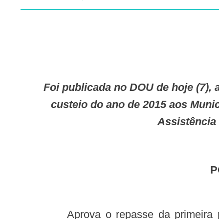
Foi publicada no DOU de hoje (7), a Portaria GM n. 317 que aprova o repasse da primeira parcela dos recursos de
custeio do ano de 2015 aos Munic
Assistência
Aprova o repasse da primeira parcela dos recursos de custeio do ano de 2015 aos Municípios habilitados no Eixo