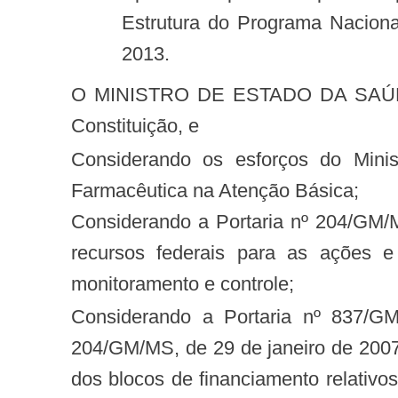
Estrutura do Programa Nacion
2013.
O MINISTRO DE ESTADO DA SAÚDE, no uso da atribuição que lhe confere o inciso IIdo parágrafo único do art. 87 da
Constituição, e
Considerando os esforços do Ministério da Saúde pela transparência nos repasses de recursos para a Assistência
Farmacêutica na Atenção Básica;
Considerando a Portaria nº 204/GM/MS, de 29 de janeiro de 2007, que regulamenta o financiamento e a transferência dos
recursos federais para as ações e
monitoramento e controle;
Considerando a Portaria nº 837/GM/MS, de 23 de abril de 2009, que altera e acrescenta dispositivos à Portaria nº
204/GM/MS, de 29 de janeiro de 2007
dos blocos de financiamento relativo