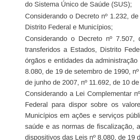
do Sistema Único de Saúde (SUS);
Considerando o Decreto nº 1.232, de 30 de agosto de 1994, que trata do repasse de recursos federais de saúde a Estados,
Distrito Federal e Municípios;
Considerando o Decreto nº 7.507, de 27 de junho de 2011, que dispõe sobre a movimentação de recursos federais
transferidos a Estados, Distrito Fed
órgãos e entidades da administração p
8.080, de 19 de setembro de 1990, nº
de junho de 2007, nº 11.692, de 10 de
Considerando a Lei Complementar nº 141, de 13 de janeiro de 2012, que regulamenta o § 3 nº do art. 198 da Constituição
Federal para dispor sobre os valor
Municípios em ações e serviços públi
saúde e as normas de fiscalização, 
dispositivos das Leis nº 8.080, de 19 