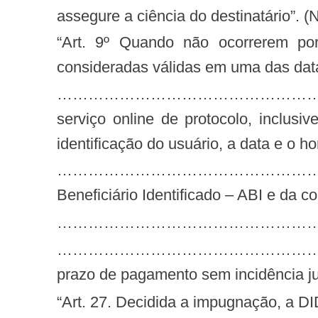
assegure a ciência do destinatário”. (
“Art. 9º Quando não ocorrerem por meio eletrônico na forma do artigo 8º, as notificações ou as intimações serão
consideradas válidas em uma das data
…………………………………………………………………
serviço online de protocolo, inclusiv
identificação do usuário, a data e o ho
…………………………………………………………………
Beneficiário Identificado – ABI e da c
……………………………………………
……………………………………………………………………
prazo de pagamento sem incidência ju
“Art. 27. Decidida a impugnação, a DIDES notificará a OPS da decisão, intimando para pagamento conforme o valor apurado,