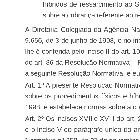
híbridos de ressarcimento ao S
sobre a cobrança referente ao 
A Diretoria Colegiada da Agência Nacional de Saúde Suplementar – ANS, tendo em vista o disposto no art. 32 da Lei nº
9.656, de 3 de junho de 1998, e no in
lhe é conferida pelo inciso II do art.
do art. 86 da Resolução Normativa – R
a seguinte Resolução Normativa, e eu,
Art. 1º A presente Resolucao Normativa – RN altera a Resolução Normativa nº 358, de 27 de novembro de 2014, que dispõe
sobre os procedimentos físicos e híb
1998, e estabelece normas sobre a co
Art. 2º Os incisos XVII e XVIII do art. 2º, o caput e o parágrafo único do art. 8º, o caput do artigo 9º, o caput do art. 13, o caput
e o inciso V do parágrafo único do art