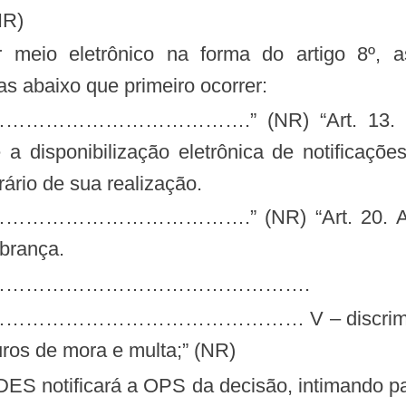
NR)
s abaixo que primeiro ocorrer:
………….” (NR) “Art. 13. Todos os
e a disponibilização eletrônica de notificaçõ
rário de sua realização.
………….” (NR) “Art. 20. A DIDES n
obrança.
……………………………………….
……………… V – discriminação do val
ros de mora e multa;” (NR)