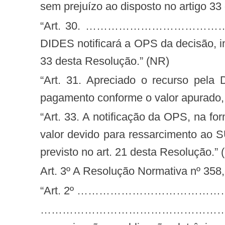
sem prejuízo ao disposto no artigo 33
“Art. 30. ……………………………………………………………………… Parágrafo único. Em reconsiderando sua decisão, a
DIDES notificará a OPS da decisão, i
33 desta Resolução.” (NR)
“Art. 31. Apreciado o recurso pela Diretoria Colegiada da ANS, a DIDES notificará a OPS da decisão, intimando para
pagamento conforme o valor apurado, 
“Art. 33. A notificação da OPS, na forma do art. 20 desta Resolução, fixa a data de vencimento do prazo para pagamento do
valor devido para ressarcimento ao S
previsto no art. 21 desta Resolução.” 
Art. 3º A Resolução Normativa nº 358
“Art. 2º …………………………
……………………………………………………………