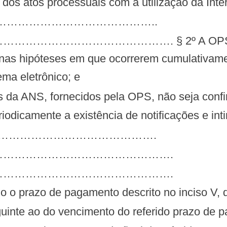
dos atos processuais com a utilização da Inter
…………………………………………..
…………………. § 2º A OPS será notifi
 nas hipóteses em que ocorrerem cumulativamen
tema eletrônico; e
os da ANS, fornecidos pela OPS, não seja confi
riodicamente a existência de notificações e in
…………………………………………….
……………………………………….
……………………………………….
indo o prazo de pagamento descrito no inciso V, 
guinte ao do vencimento do referido prazo de 