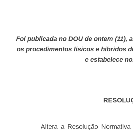
Foi publicada no DOU de ontem (11), a Resolução Normativa ANS n. 377 que altera a RN ANS n. 358/14 que dispõe sobre
os procedimentos físicos e híbridos de
e estabelece n
RESOLU
Altera a Resolução Normativa nº 358, de 27 de novembro de 2014 que dispõe sobre os procedimentos físicos e