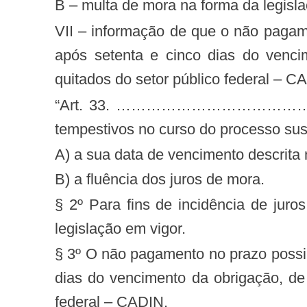
b – multa de mora na forma da legisl
VII – informação de que o não pagamento no prazo possibilitará a inscrição dos valores devidos na Dívida Ativa da ANS, e,
após setenta e cinco dias do venci
quitados do setor público federal – C
“Art. 33. ……………………………………………………………………… § 1º A apresentação de impugnação ou de recursos
tempestivos no curso do processo sus
a) a sua data de vencimento descrita
b) a fluência dos juros de mora.
§ 2º Para fins de incidência de jur
legislação em vigor.
§ 3º O não pagamento no prazo possibi
dias do vencimento da obrigação, de
federal – CADIN.