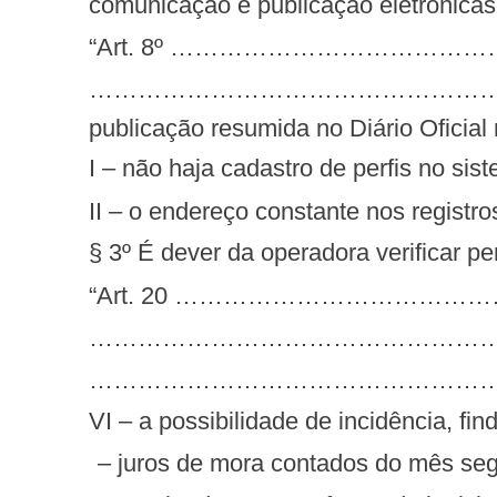
comunicação e publicação eletrônicas 
“Art. 8º ……………………………
…………………………………………………………………
publicação resumida no Diário Oficial
I – não haja cadastro de perfis no sis
II – o endereço constante nos registr
§ 3º É dever da operadora verificar pe
“Art. 20 …………………………
……………………………………………
……………………………………………
VI – a possibilidade de incidência, f
– juros de mora contados do mês se