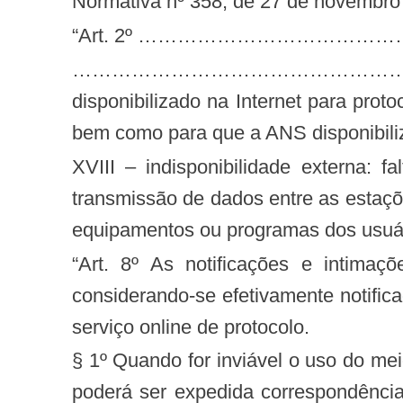
Normativa nº 358, de 27 de novembro 
“Art. 2º …………………………
……………………………………………………………
disponibilizado na Internet para prot
bem como para que a ANS disponibiliz
XVIII – indisponibilidade externa: falta de oferta do serviço online de protocolo, desde que não motivada por falha de
transmissão de dados entre as estaçõ
equipamentos ou programas dos usuár
“Art. 8º As notificações e intimações serão realizadas, preferencialmente, por meio eletrônico descrito no artigo 14,
considerando-se efetivamente notific
serviço online de protocolo.
§ 1º Quando for inviável o uso do meio
poderá ser expedida correspondênci