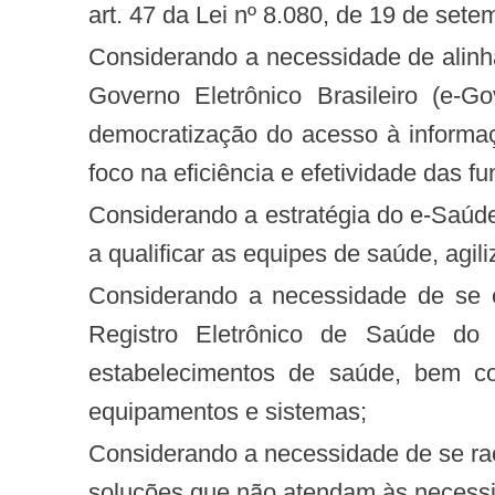
art. 47 da Lei nº 8.080, de 19 de set
Considerando a necessidade de alinhamento das ações de informação e informática em saúde às diretrizes do Programa de
Governo Eletrônico Brasileiro (e-
democratização do acesso à informa
foco na eficiência e efetividade das 
Considerando a estratégia do e-Saúde, cujo objetivo é aumentar a qualidade e ampliar o acesso à atenção à saúde, de forma
a qualificar as equipes de saúde, agi
Considerando a necessidade de se estabelecer uma infraestrutura de telecomunicação adequada para a implantação do
Registro Eletrônico de Saúde do 
estabelecimentos de saúde, bem com
equipamentos e sistemas;
Considerando a necessidade de se racionalizar o desenvolvimento de sistemas para a saúde, evitando-se o financiamento de
soluções que não atendam às necess