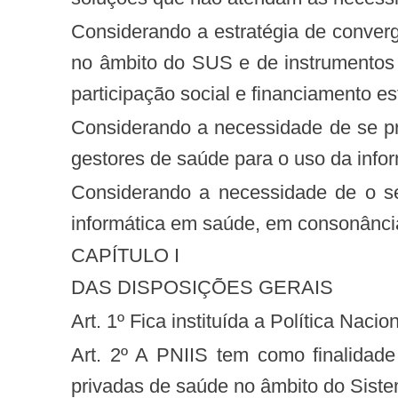
Considerando a estratégia de convergência quanto ao uso de padrões de Tecnologia da Informação e Informática em Saúde
no âmbito do SUS e de instrumentos d
participação social e financiamento es
Considerando a necessidade de se promover a formação, a qualificação e a educação permanente dos trabalhadores e dos
gestores de saúde para o uso da info
Considerando a necessidade de o setor saúde dispor de uma política devidamente expressa relacionada à informação e
informática em saúde, em consonância
CAPÍTULO I
DAS DISPOSIÇÕES GERAIS
Art. 1º Fica instituída a Política Na
Art. 2º A PNIIS tem como finalidade definir os princípios e as diretrizes a serem observados pelas entidades públicas e
privadas de saúde no âmbito do Siste