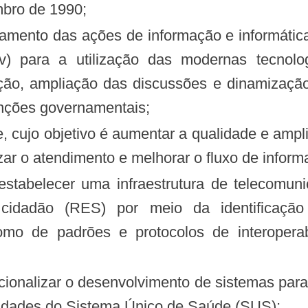
embro de 1990;
Gov) para a utilização das modernas tecno
ção, ampliação das discussões e dinamização
funções governamentais;
lizar o atendimento e melhorar o fluxo de info
cidadão (RES) por meio da identificação 
o de padrões e protocolos de interoperabil
idades do Sistema Único de Saúde (SUS);