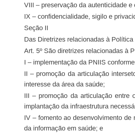
VIII – preservação da autenticidade 
IX – confidencialidade, sigilo e priv
Seção II
Das Diretrizes relacionadas à Polític
Art. 5º São diretrizes relacionadas à
I – implementação da PNIIS conforme a
II – promoção da articulação intersetorial visando melhorar a capacidade de produção de “software” como bem público, no
interesse da área da saúde;
III – promoção da articulação entre os Ministérios da Saúde, da Ciência e Tecnologia e das Comunicações com vistas à
implantação da infraestrutura necessá
IV – fomento ao desenvolvimento de metodologias e ferramentas científicas e tecnológicas para a gestão, qualificação e uso
da informação em saúde; e