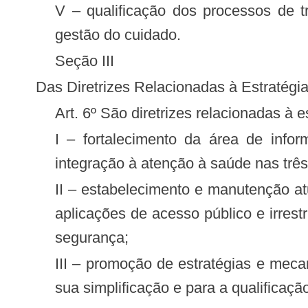
V – qualificação dos processos de trabalho em saúde, considerando as atividades de gestão do sistema de saúde e de
gestão do cuidado.
Seção III
Das Diretrizes Relacionadas à Estratég
Art. 6º São diretrizes relacionadas à
I – fortalecimento da área de informação e informática em saúde, com apoio à organização, ao desenvolvimento e à
integração à atenção à saúde nas três
II – estabelecimento e manutenção atualizada de um repositório nacional de “software” em saúde que inclua componentes e
aplicações de acesso público e irrest
segurança;
III – promoção de estratégias e mecanismos para a redução do número de sistemas de informação em saúde existentes ou
sua simplificação e para a qualifica