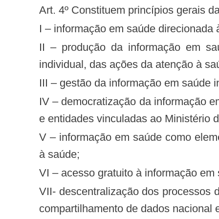
Art. 4º Constituem princípios gerais d
I – informação em saúde direcionada 
II – produção da informação em saúde abarcando a totalidade das ações de controle e participação social, coletiva e
individual, das ações da atenção à s
III – gestão da informação em saúde 
IV – democratização da informação em saúde como um dever das entidades públicas e privadas de saúde no âmbito do SUS
e entidades vinculadas ao Ministério 
V – informação em saúde como elemento estruturante para a universalidade, a integralidade e a equidade social na atenção
à saúde;
VI – acesso gratuito à informação em
VII- descentralização dos processos de produção e disseminação da informação em saúde para atender às necessidades de
compartilhamento de dados nacional e 