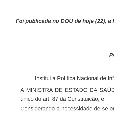
Foi publicada no DOU de hoje (22), a Portaria GM n. 589 que institui a Política Nacional de Informação e Informática em
Institui a Política Nacional de
A MINISTRA DE ESTADO DA SAÚDE, INTERINA, no uso das atribuições que lhe conferem os incisos I e IIdo parágrafo
único do art. 87 da Constituição, e
Considerando a necessidade de se organizar o Sistema Nacional de Informação em Saúde (SNIS), em conformidade com o