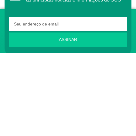
ASSINAR
O Conass é Observador Consultivo da Comunidade
dos Países de Língua Portuguesa (CPLP)
CONTATO
(61) 3222-3000