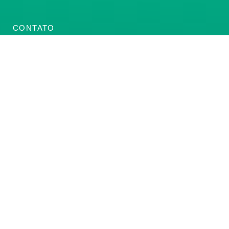
CONTATO
(61) 3222-3000
Institucional:
conass@conass.org.br
Setor Comercial Sul, Quadra 9, Torre C, Sala 1105,
Edifício Parque Cidade Corporate Brasília/DF CEP:
70308-200
Razão Social: Conselho Nacional de Secretários de
Saúde
CNPJ: 00.718.205/0001-07