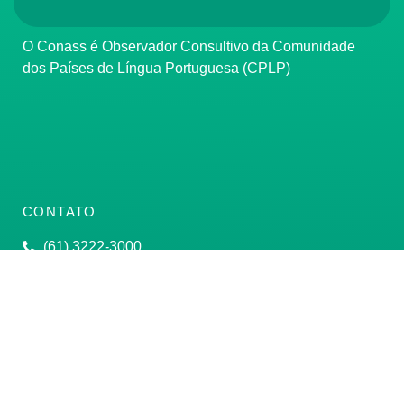
O Conass é Observador Consultivo da Comunidade
dos Países de Língua Portuguesa (CPLP)
CONTATO
(61) 3222-3000
Institucional:
conass@conass.org.br
Setor Comercial Sul, Quadra 9, Torre C, Sala 1105,
Edifício Parque Cidade Corporate Brasília/DF CEP:
70308-200