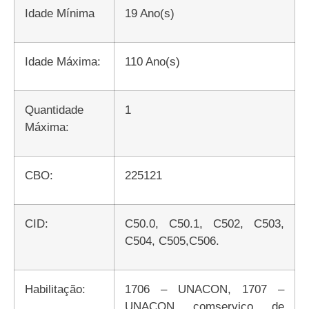
Idade Mínima
19 Ano(s)
Idade Máxima:
110 Ano(s)
Quantidade
1
Máxima:
CBO:
225121
CID:
C50.0, C50.1, C502, C503,
C504, C505,C506.
Habilitação:
1706 – UNACON, 1707 –
UNACON comserviço de