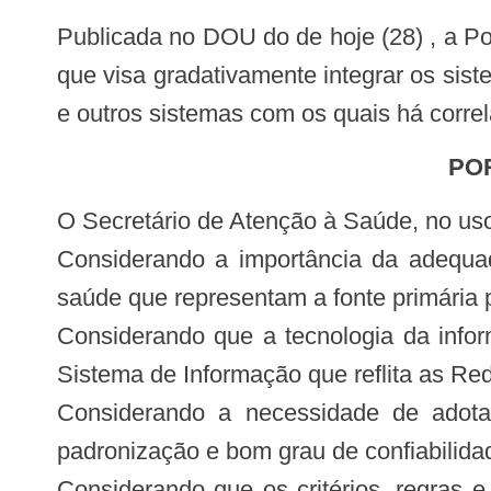
Publicada no DOU do de hoje (28) , a Portaria SAS n.254, que institui o Sistema de Regulação, Controle e Avaliação – SISRCA
que visa gradativamente integrar os si
e outros sistemas com os quais há corre
PO
O Secretário de Atenção à Saúde, no uso
Considerando a importância da adequa
saúde que representam a fonte primária p
Considerando que a tecnologia da infor
Sistema de Informação que reflita as R
Considerando a necessidade de adota
padronização e bom grau de confiabilida
Considerando que os critérios, regras 