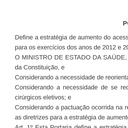
Define a estratégia de aumento do acesso aos Procedimentos Cirúrgicos Eletivos no âmbito do Sistema Único de Saúde (SUS)
para os exercícios dos anos de 2012 e 2
O MINISTRO DE ESTADO DA SAÚDE, no uso
da Constituição, e
Considerando a necessidade de reorientar
Considerando a necessidade de se red
cirúrgicos eletivos; e
Considerando a pactuação ocorrida na r
as diretrizes para a estratégia de aumen
Art. 1º Esta Portaria define a estraté