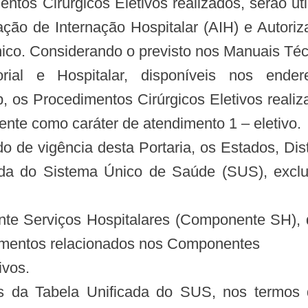
ntos Cirúrgicos Eletivos realizados, serão uti
zação de Internação Hospitalar (AIH) e Autori
ico. Considerando o previsto nos Manuais Téc
al e Hospitalar, disponíveis nos endereç
php, os Procedimentos Cirúrgicos Eletivos reali
ente como caráter de atendimento 1 – eletivo.
do de vigência desta Portaria, os Estados, Dis
cada do Sistema Único de Saúde (SUS), exc
e Serviços Hospitalares (Componente SH), d
dimentos relacionados nos Componentes
ivos.
s da Tabela Unificada do SUS, nos termos 