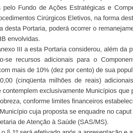
os pelo Fundo de Ações Estratégicas e Comp
cedimentos Cirúrgicos Eletivos, na forma dest
ia desta Portaria, poderá ocorrer o remanejam
IB envolvidas.
 anexo III a esta Portaria considerou, além d
do-se recursos adicionais para o Componen
 com mais de 10% (dez por cento) de sua popu
0,00 (cinqüenta milhões de reais) adiciona
ue contemplem exclusivamente Municípios que
breza, conforme limites financeiros estabeleci
Município cuja proposta se enquadre no caput
cretaria de Atenção à Saúde (SAS/MS).
a o § 1º será efetivado após a apresentação e 