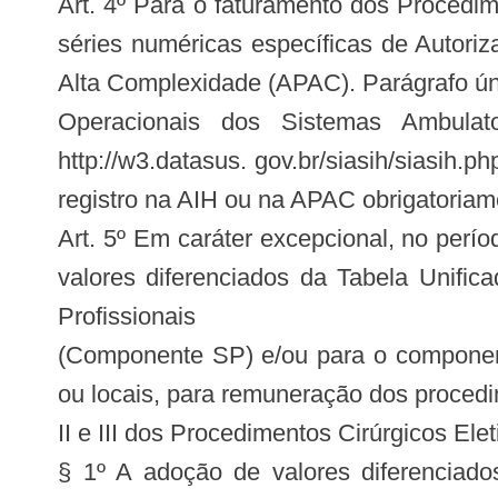
Art. 4º Para o faturamento dos Procedime
séries numéricas específicas de Autori
Alta Complexidade (APAC). Parágrafo ún
Operacionais dos Sistemas Ambulatori
http://w3.datasus. gov.br/siasih/siasih.
registro na AIH ou na APAC obrigatoriam
Art. 5º Em caráter excepcional, no perío
valores diferenciados da Tabela Unifi
Profissionais
(Componente SP) e/ou para o component
ou locais, para remuneração dos proce
II e III dos Procedimentos Cirúrgicos Elet
§ 1º A adoção de valores diferenciado