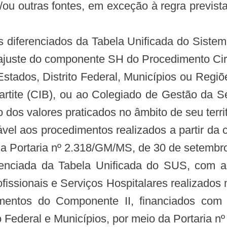
e/ou outras fontes, em exceção à regra previs
 diferenciados da Tabela Unificada do Siste
o ajuste do componente SH do Procedimento Cirú
 Estados, Distrito Federal, Municípios ou Reg
artite (CIB), ou ao Colegiado de Gestão da Se
os valores praticados no âmbito de seu territ
ável aos procedimentos realizados a partir d
a Portaria nº 2.318/GM/MS, de 30 de setembr
ferenciada da Tabela Unificada do SUS, com
fissionais e Serviços Hospitalares realizado
mentos do Componente II, financiados com 
o Federal e Municípios, por meio da Portaria 