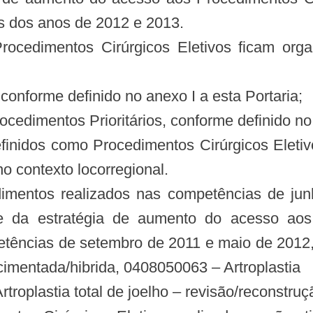
s dos anos de 2012 e 2013.
 Procedimentos Cirúrgicos Eletivos ficam o
conforme definido no anexo I a esta Portaria;
cedimentos Prioritários, conforme definido no 
efinidos como Procedimentos Cirúrgicos Elet
o contexto locorregional.
edimentos realizados nas competências de ju
e da estratégia de aumento do acesso aos 
etências de setembro de 2011 e maio de 201
o cimentada/hibrida, 0408050063 – Artroplastia
rtroplastia total de joelho – revisão/reconstruç