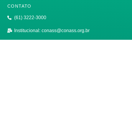
CONTATO
(61) 3222-3000
Institucional:
conass@conass.org.br
Setor Comercial Sul, Quadra 9, Torre C, Sala 1105,
Edifício Parque Cidade Corporate Brasília/DF CEP:
70308-200
Razão Social: Conselho Nacional de Secretários de
Saúde
CNPJ: 00.718.205/0001-07