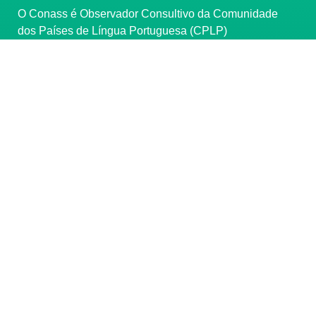
O Conass é Observador Consultivo da Comunidade
dos Países de Língua Portuguesa (CPLP)
CONTATO
(61) 3222-3000
Institucional:
conass@conass.org.br
Setor Comercial Sul, Quadra 9, Torre C, Sala 1105,
Edifício Parque Cidade Corporate Brasília/DF CEP:
70308-200
Razão Social: Conselho Nacional de Secretários de
Saúde