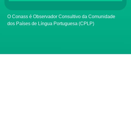
O Conass é Observador Consultivo da Comunidade
dos Países de Língua Portuguesa (CPLP)
CONTATO
(61) 3222-3000
Institucional:
conass@conass.org.br
Setor Comercial Sul, Quadra 9, Torre C, Sala 1105,
Edifício Parque Cidade Corporate Brasília/DF CEP:
70308-200