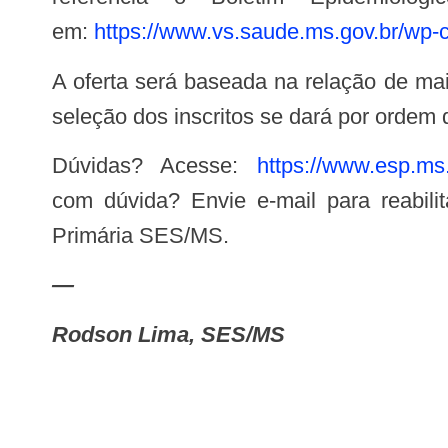
em:
https://www.vs.saude.ms.gov.br/wp-
A oferta será baseada na relação de maior incidência e oferta de vagas de acordo com o quantitativo de habitantes. Ou seja, a
seleção dos inscritos se dará por ordem 
Dúvidas? Acesse:
https://www.esp.ms.g
com dúvida? Envie e-mail para
reabil
Primária SES/MS.
—
Rodson Lima, SES/MS