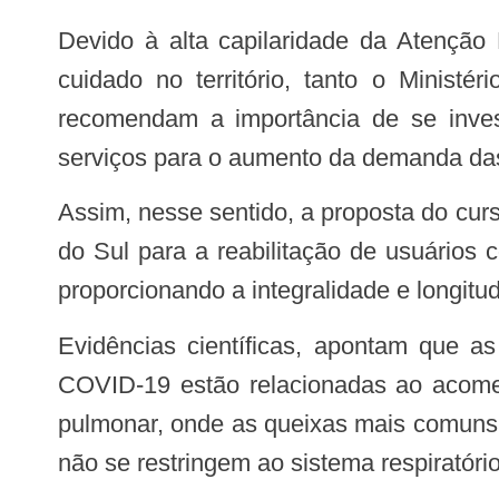
Devido à alta capilaridade da Atenção Primária à Saúde na rede de serviços do SUS, que ocupa um lugar privilegiado do
cuidado no território, tanto o Minis
recomendam a importância de se invest
serviços para o aumento da demanda da
Assim, nesse sentido, a proposta do curso é qualificar as equipes da rede de atenção básica do SUS do Estado de Mato Grosso
do Sul para a reabilitação de usuários
proporcionando a integralidade e longitu
Evidências científicas, apontam que as principais sequelas apresentadas pelos pacientes após vencerem a fase aguda da
COVID-19 estão relacionadas ao acometi
pulmonar, onde as queixas mais comuns sã
não se restringem ao sistema respiratório,