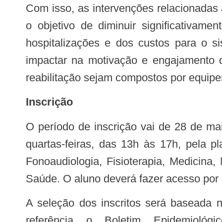
Com isso, as intervenções relacionadas à síndrome pós-covid-19 devem ser focadas nas necessidades de cada indivíduo, com
o objetivo de diminuir significativam
hospitalizações e dos custos para o s
impactar na motivação e engajamento d
reabilitação sejam compostos por equipes
Inscrição
O período de inscrição vai de 28 de maio à 03 de junho e terá início em 16 de junho de 2021, com 9 encontros semanais às
quartas-feiras, das 13h às 17h, pela 
Fonoaudiologia, Fisioterapia, Medicina
Saúde. O aluno deverá fazer acesso por
A seleção dos inscritos será baseada nos municípios que apresentam maior incidência dos casos confirmados, tendo como
referência o Boletim Epidemiol