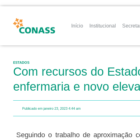
Início
Institucional
Secreta
ESTADOS
Com recursos do Estado
enfermaria e novo elev
Publicado em
janeiro 23, 2023
4:44 am
Seguindo o trabalho de aproximação com as unidades hospitalares no intuito de acelerar e reduzir as filas de espera por