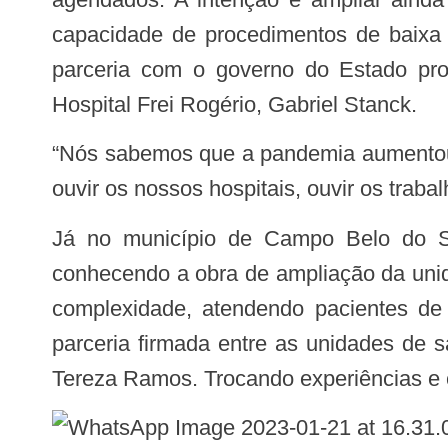
capacidade de procedimentos de baixa
parceria com o governo do Estado prom
Hospital Frei Rogério, Gabriel Stanck.
“Nós sabemos que a pandemia aumentou as filas e nosso trabalho tem que ser redobrado. O governador me deu esta tarefa de
ouvir os nossos hospitais, ouvir os trab
Já no município de Campo Belo do Sul, no Hospital Nossa Senhora do Patrocínio, a secretaria realizou visita técnica,
conhecendo a obra de ampliação da unid
complexidade, atendendo pacientes d
parceria firmada entre as unidades de 
Tereza Ramos. Trocando experiências e