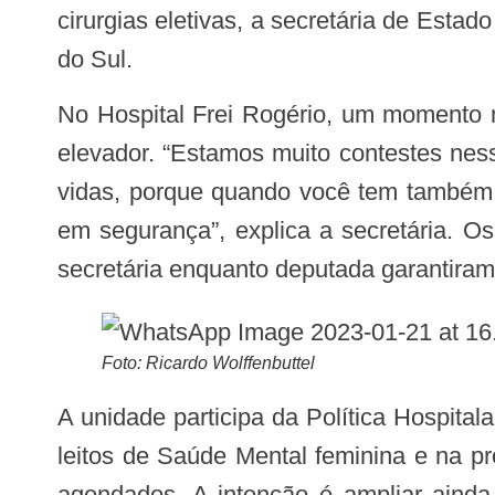
cirurgias eletivas, a secretária de Est
do Sul.
No Hospital Frei Rogério, um momento muito aguardado, foram inaugurados 8 leitos de enfermaria cirúrgica além de um novo
elevador. “Estamos muito contestes nes
vidas, porque quando você tem também a
em segurança”, explica a secretária. 
secretária enquanto deputada garantiram 
Foto: Ricardo Wolffenbuttel
A unidade participa da Política Hospitalar Catarinense com porte 1, recebendo o teto de R$50 mil. No último mês inaugurou 10
leitos de Saúde Mental feminina e na pr
agendados. A intenção é ampliar ainda