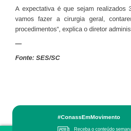
A expectativa é que sejam realizados 34 procedimentos por mês. “Estamos preparando a sala para fazer as cirurgias, nós
vamos fazer a cirurgia geral, conta
procedimentos”, explica o diretor admini
—
Fonte: SES/SC
#ConassEmMovimento
Receba o conteúdo semanal do Conass com as