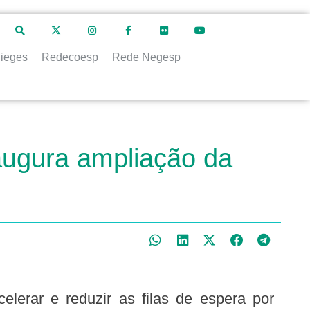
ieges
Redecoesp
Rede Negesp
augura ampliação da