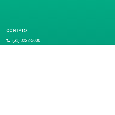
CONTATO
(61) 3222-3000
Institucional:
conass@conass.org.br
Setor Comercial Sul, Quadra 9, Torre C, Sala 1105,
Edifício Parque Cidade Corporate Brasília/DF CEP:
70308-200
Razão Social: Conselho Nacional de Secretários de
Saúde
CNPJ: 00.718.205/0001-07