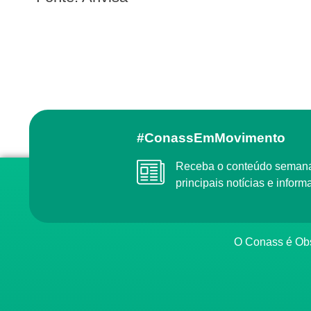
#ConassEmMovimento
Receba o conteúdo semanal do Conass com as
principais notícias e info
O Conass é O