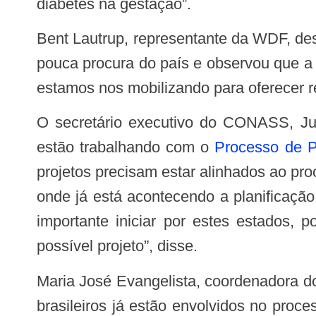
diabetes na gestação”.
Bent Lautrup, representante da WDF, destacou que a fundação está aberta a receber projetos do Brasil, mas disse que ainda há
pouca procura do país e observou que a 
estamos nos mobilizando para oferecer re
O secretário executivo do CONASS, Jurandi Frutuoso, propôs que esta parceria se inicie com os estados brasileiros que já
estão trabalhando com o
Processo de P
projetos precisam estar alinhados ao p
onde já está acontecendo a planificaçã
importante iniciar por estes estados, 
possível projeto”, disse.
Maria José Evangelista, coordenadora do Núcleo de Atenção Primária à Saúde do CONASS, observou que ao todo, 10 estados
brasileiros já estão envolvidos no proc