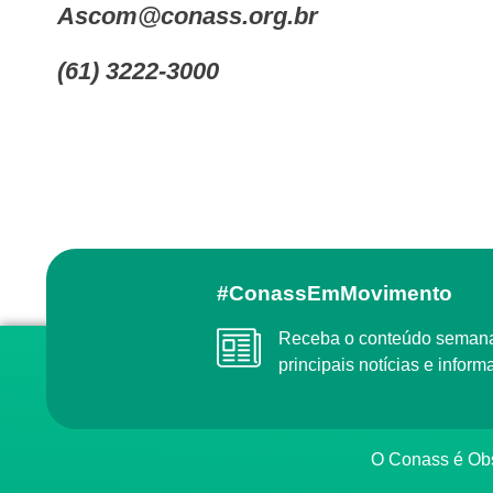
ascom@conass.org.br
(61) 3222-3000
#ConassEmMovimento
Receba o conteúdo semanal do Conass com as
principais notícias e info
O Conass é O