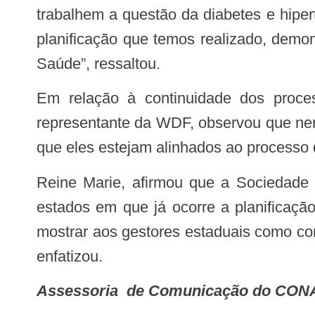
trabalhem a questão da diabetes e hiper
planificação que temos realizado, demo
Saúde”, ressaltou.
Em relação à continuidade dos processos iniciados– preocupação levantada pelo secretário executivo do CONASS–, o
representante da WDF, observou que nen
que eles estejam alinhados ao processo
Reine Marie, afirmou que a Sociedade Brasileira de Diabetes pode ser a responsável pelos projetos de capacitação nestes
estados em que já ocorre a planificaç
mostrar aos gestores estaduais como con
enfatizou.
Assessoria de Comunicação do CO