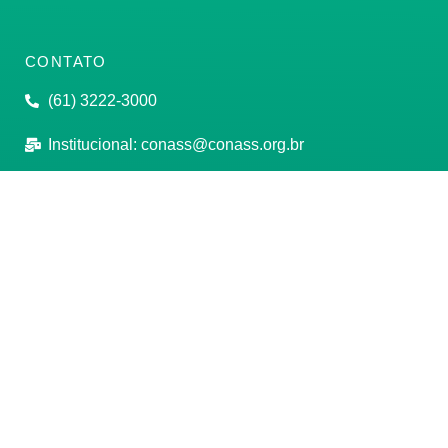
CONTATO
(61) 3222-3000
Institucional:
conass@conass.org.br
Setor Comercial Sul, Quadra 9, Torre C, Sala 1105,
Edifício Parque Cidade Corporate Brasília/DF CEP:
70308-200
Razão Social: Conselho Nacional de Secretários de
Saúde
CNPJ: 00.718.205/0001-07