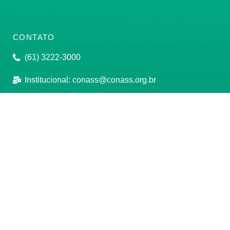
CONTATO
(61) 3222-3000
Institucional:
conass@conass.org.br
Setor Comercial Sul, Quadra 9, Torre C, Sala 1105,
Edifício Parque Cidade Corporate Brasília/DF CEP:
70308-200
Razão Social: Conselho Nacional de Secretários de
Saúde
CNPJ: 00.718.205/0001-07