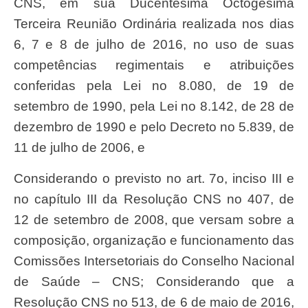
CNS, em sua Ducentésima Octogésima
Terceira Reunião Ordinária realizada nos dias
6, 7 e 8 de julho de 2016, no uso de suas
competências regimentais e atribuições
conferidas pela Lei n
o 8.080, de 19 de
se
tembro de 1990, pela Lei n
o 8.142, de 28 de
dezembro de 1990 e
pelo Decreto n
o 5.839, de
11 de julho de 2006, e
Considerando o previsto no art. 7
o, inciso III e
no capítulo
III da Resolução CNS n
o 407, de
12 de setembro de 2008, que
versam sobre a
composição, organização e funcionamento das
Comissões Intersetoriais do Conselho Nacional
de Saúde – CNS; Considerando que a
Resolução CNS n
o 513, de 6 de maio de
2016,