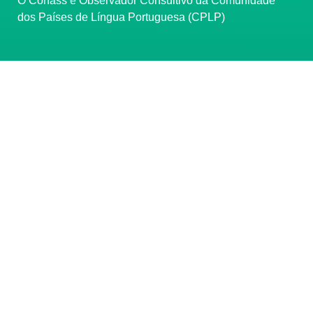
O Conass é Observador Consultivo da Comunidade
dos Países de Língua Portuguesa (CPLP)
CONTATO
(61) 3222-3000
Institucional:
conass@conass.org.br
Setor Comercial Sul, Quadra 9, Torre C, Sala 1105,
Edifício Parque Cidade Corporate Brasília/DF CEP:
70308-200
Razão Social: Conselho Nacional de Secretários de
Saúde