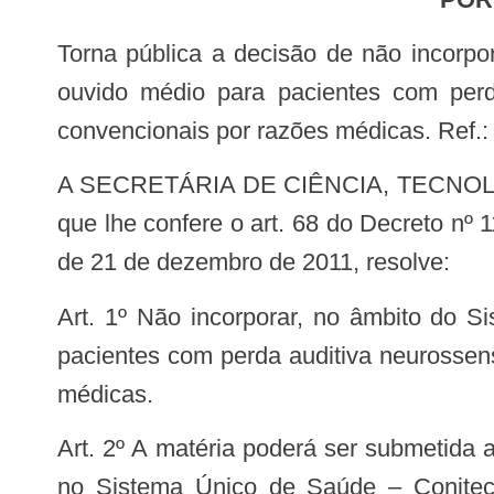
Torna pública a decisão de não incorporar, no âmbito do Sistema Único de Saúde – SUS, o sistema de implante auditivo de
ouvido médio para pacientes com perd
convencionais por razões médicas. Ref.
A SECRETÁRIA DE CIÊNCIA, TECNOLOGIA E INOVAÇÃO EM SAÚDE DO MINISTÉRIO DA SAÚDE, no uso das atribuições
que lhe confere o art. 68 do Decreto nº 
de 21 de dezembro de 2011, resolve:
Art. 1º Não incorporar, no âmbito do Sistema Único de Saúde – SUS, o sistema de implante auditivo de ouvido médio para
pacientes com perda auditiva neurossen
médicas.
Art. 2º A matéria poderá ser submetida a novo processo de avaliação pela Comissão Nacional de Incorporação de Tecnologias
no Sistema Único de Saúde – Conitec,