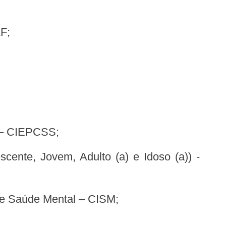
AF;
S – CIEPCSS;
 de Saúde Mental – CISM;