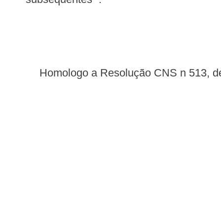
Homologo a Resolução CNS n 513, de 6 de maio de 2016, nos termos do Decreto de Delegação de Competência de 12 de