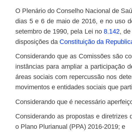
O Plenário do Conselho Nacional de Saúde – CNS, em sua Ducentésima Octogésima Primeira Reunião Ordinária, realizada nos
dias 5 e 6 de maio de 2016, e no uso d
setembro de 1990, pela Lei no
8.142
, de
disposições da
Constituição da Republica
Considerando que as Comissões são constituídas pelo Conselho Nacional de Saúde a partir das necessidades do Pleno e são
instâncias para ampliar a participação 
áreas sociais com repercussão nos deter
movimentos e entidades sociais que par
Considerando que é necessário aperfei
Considerando as propostas e diretrizes da 15a Conferência Nacional de Saúde (Resolução no 507, de 16 de março de 2016) e
o Plano Plurianual (PPA) 2016-2019; e