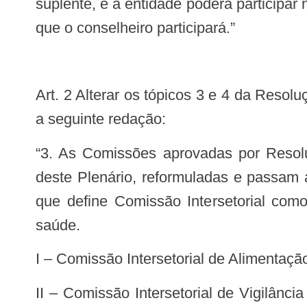
suplente, e a entidade poderá participa
que o conselheiro participará.”
Art. 2 Alterar os tópicos 3 e 4 da Resolução CNS no 435, de 12 de agosto de 2010, que trata das Comissões, que passam a ter
a seguinte redação:
“3. As Comissões aprovadas por Resoluções específicas, referidas no artigo 48 do Regimento do CNS, são, por aprovação
deste Plenário, reformuladas e passam 
que define Comissão Intersetorial como
saúde.
I – Comissão Intersetorial de Alimentaçã
II – Comissão Intersetorial de Vigilância em Saúde – CIVS; III – Comissão Intersetorial de Recursos Humanos e Relações de