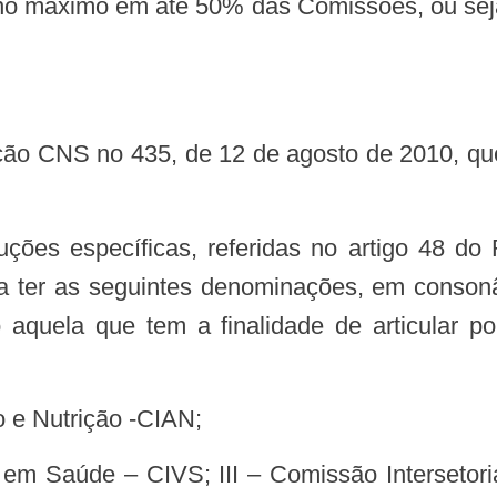
r no máximo em até 50% das Comissões, ou sej
a ter as seguintes denominações, em consonâ
 aquela que tem a finalidade de articular po
o e Nutrição -CIAN;