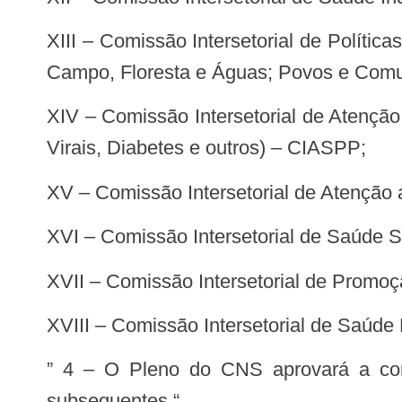
XIII – Comissão Intersetorial de Políticas de Promoção da Equidade (População Negra; LGBT; População em Situação de Rua;
Campo, Floresta e Águas; Povos e Comu
XIV – Comissão Intersetorial de Atenção a Saúde de Pessoas com Patologias (DST-AIDS, Tuberculose, Hanseníase, Hepatites
Virais, Diabetes e outros) – CIASPP;
XV – Comissão Intersetorial de Atençã
XVI – Comissão Intersetorial de Saúde 
XVII – Comissão Intersetorial de Prom
XVIII – Comissão Intersetorial de Saúde
” 4 – O Pleno do CNS aprovará a com
subsequentes “.