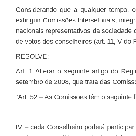
Considerando que a qualquer tempo, o Plenário do CNS pode criar, modificar, suspender temporariamente as atividades e
extinguir Comissões Intersetoriais, inte
nacionais representativos da sociedade 
de votos dos conselheiros (art. 11, V do
RESOLVE:
Art. 1 Alterar o seguinte artigo do Regimento do Conselho Nacional de Saúde, aprovado pela Resolução no 407, de 12 de
setembro de 2008, que trata das Comissõ
“Art. 52 – As Comissões têm o seguinte
………………………………………………
IV – cada Conselheiro poderá participar de até duas Comissões como membro titular, coordenador ou coordenador adjunto ou