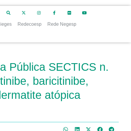
ieges
Redecoesp
Rede Negesp
ta Pública SECTICS n.
nibe, baricitinibe,
ermatite atópica