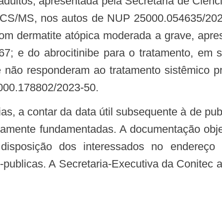
adultos, apresentada pela Secretaria de Ciênc
CS/MS, nos autos de NUP 25000.054635/2024-
com dermatite atópica moderada a grave, apre
; e do abrocitinibe para o tratamento, em s
 não responderam ao tratamento sistêmico pr
5000.178802/2023-50.
damente fundamentadas. A documentação objet
isposição dos interessados no endereço elet
s-publicas. A Secretaria-Executiva da Conitec