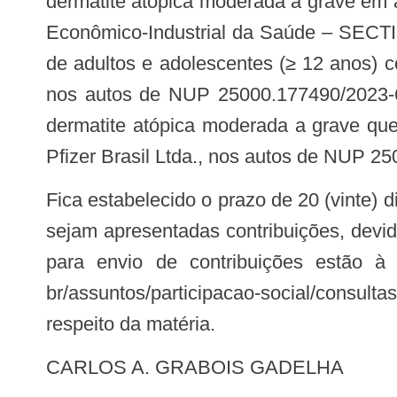
dermatite atópica moderada a grave em 
Econômico-Industrial da Saúde – SECTI
de adultos e adolescentes (≥ 12 anos) 
nos autos de NUP 25000.177490/2023-67
dermatite atópica moderada a grave que
Pfizer Brasil Ltda., nos autos de NUP 2
Fica estabelecido o prazo de 20 (vinte) dias, a contar da data útil subsequente à de publicação desta Consulta Pública, para que
sejam apresentadas contribuições, devi
para envio de contribuições estão à d
br/assuntos/participacao-social/consulta
respeito da matéria.
CARLOS A. GRABOIS GADELHA