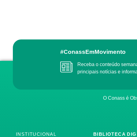
#ConassEmMovimento
Receba o conteúdo semanal do Conass com as
principais notícias e info
O Conass é O
INSTITUCIONAL
BIBLIOTECA DIG