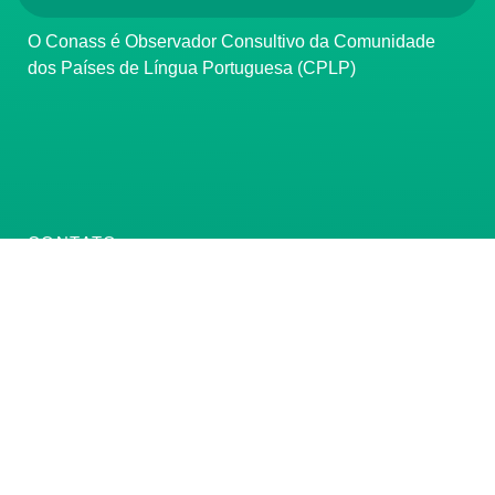
O Conass é Observador Consultivo da Comunidade
dos Países de Língua Portuguesa (CPLP)
CONTATO
(61) 3222-3000
Institucional:
conass@conass.org.br
Setor Comercial Sul, Quadra 9, Torre C, Sala 1105,
Edifício Parque Cidade Corporate Brasília/DF CEP:
70308-200
Razão Social: Conselho Nacional de Secretários de