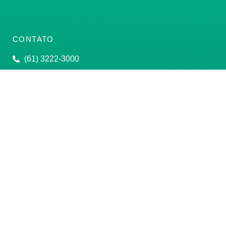
CONTATO
(61) 3222-3000
Institucional:
conass@conass.org.br
Setor Comercial Sul, Quadra 9, Torre C, Sala 1105,
Edifício Parque Cidade Corporate Brasília/DF CEP:
70308-200
Razão Social: Conselho Nacional de Secretários de
Saúde
CNPJ: 00.718.205/0001-07