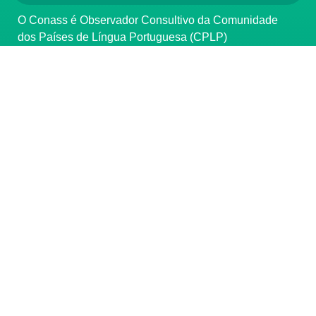
O Conass é Observador Consultivo da Comunidade
dos Países de Língua Portuguesa (CPLP)
CONTATO
(61) 3222-3000
Institucional:
conass@conass.org.br
Setor Comercial Sul, Quadra 9, Torre C, Sala 1105,
Edifício Parque Cidade Corporate Brasília/DF CEP:
70308-200
Razão Social: Conselho Nacional de Secretários de