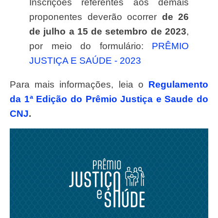
Inscrições referentes aos demais
proponentes deverão ocorrer
de 26
de julho a 15 de setembro de 2023
,
por meio do formulário:
PRÊMIO
JUSTIÇA E SAÚDE ‐ 2023
Para mais informações, leia o
Regulamento
da 1ª Edição do Prêmio Justiça e Saude do
CNJ
.