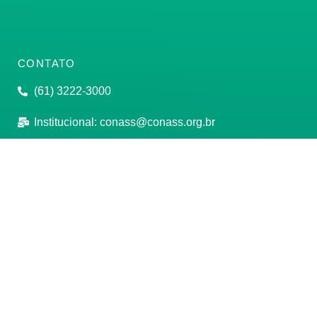
CONTATO
(61) 3222-3000
Institucional:
conass@conass.org.br
Setor Comercial Sul, Quadra 9, Torre C, Sala 1105,
Edifício Parque Cidade Corporate Brasília/DF CEP:
70308-200
Razão Social: Conselho Nacional de Secretários de
Saúde
CNPJ: 00.718.205/0001-07