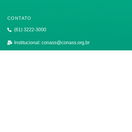
CONTATO
(61) 3222-3000
Institucional:
conass@conass.org.br
Setor Comercial Sul, Quadra 9, Torre C, Sala 1105,
Edifício Parque Cidade Corporate Brasília/DF CEP:
70308-200
Razão Social: Conselho Nacional de Secretários de
Saúde
CNPJ: 00.718.205/0001-07