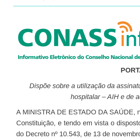
PORTA
Dispõe sobre a utilização da assinatura eletrônica para a emissão de laudos de solicitação de autorização de internação
hospitalar – AIH e de 
A MINISTRA DE ESTADO DA SAÚDE, no uso das atribuições que lhe conferem os incisos I e II do parágrafo único do art. 87 da
Constituição, e tendo em vista o dispost
do Decreto nº 10.543, de 13 de novembro