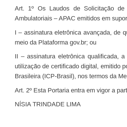
Art. 1º Os Laudos de Solicitação de Autorização de Internação Hospitalar – AIH e de Autorização de Procedimentos
Ambulatoriais – APAC emitidos em suport
I – assinatura eletrônica avançada, de que trata o art. 4º, inciso II, da Lei nº 14.063, de 23 de setembro de 2020, realizada por
meio da Plataforma gov.br; ou
II – assinatura eletrônica qualificada, a que se refere o art. 4º, inciso III, da Lei nº 14.063, de 2020, realizada por meio da
utilização de certificado digital, emitid
Brasileira (ICP-Brasil), nos termos da M
Art. 2º Esta Portaria entra em vigor a pa
NÍSIA TRINDADE LIMA