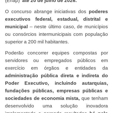
(Enap)
até 20
de
julho
de
2026.
O concurso abrange iniciativas dos
poderes
executivos
federal,
estadual,
distrital
e
municipal
– neste último caso, de municípios
ou consórcios intermunicipais com população
superior a 200 mil habitantes.
Poderão concorrer equipes compostas por
servidores ou empregados públicos em
exercício em órgãos e entidades da
administração
pública
direta
e
indireta
do
Poder
Executivo, incluindo
autarquias,
fundações
públicas,
empresas
públicas
e
sociedades
de
economia
mista,
que tenham
desenvolvido uma solução inovadora