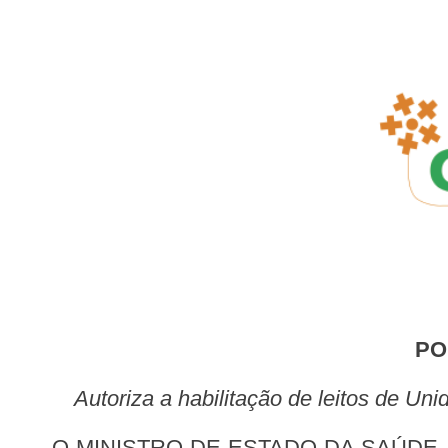
P
Autoriza a habilitação de leitos de 
O MINISTRO DE ESTADO DA SAÚDE, no uso das atribuições que lhe conferem os incisos I e II do parágrafo único do art. 87