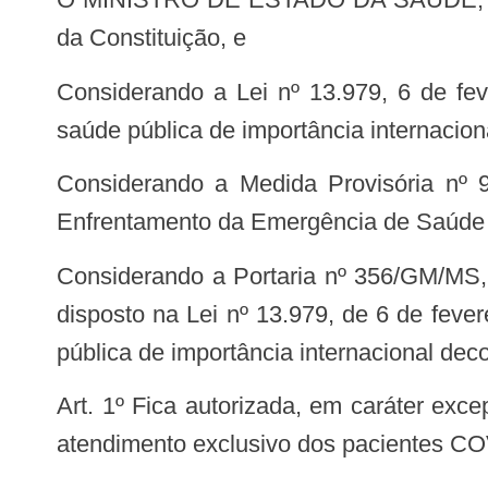
da Constituição, e
Considerando a Lei nº 13.979, 6 de fevereiro de 2020, que dispõe sobre as medidas para enfrentamento da emergência de
saúde pública de importância internacion
Considerando a Medida Provisória nº 924, de 13 de março de 2020, que abre Crédito Extraordinário para o programa de
Enfrentamento da Emergência de Saúde P
Considerando a Portaria nº 356/GM/MS, de 11 de março de 2020, que dispõe sobre a regulamentação e operacionalização do
disposto na Lei nº 13.979, de 6 de fev
pública de importância internacional dec
Art. 1º Fica autorizada, em caráter excepcional, a habilitação temporária de leitos de Unidade de Terapia Intensiva Adulto para
atendimento exclusivo dos pacientes CO