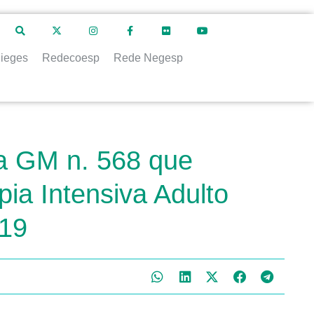
ieges
Redecoesp
Rede Negesp
ia GM n. 568 que
pia Intensiva Adulto
-19