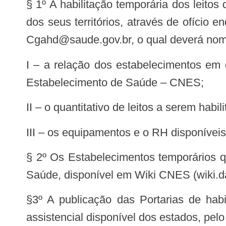
§ 1º A habilitação temporária dos leitos
dos seus territórios, através de ofício
cgahd@saude.gov.br
, o qual deverá nom
I – a relação dos estabelecimentos em que serão instalados os leitos de UTI, com os seus espectivos Cadastro Nacional de
Estabelecimento de Saúde – CNES;
II – o quantitativo de leitos a serem habil
III – os equipamentos e o RH disponíveis
§ 2º Os Estabelecimentos temporários q
Saúde, disponível em Wiki CNES (wiki.da
§3º A publicação das Portarias de habilitação ocorrerá considerando os critérios epidemiológicos (paciente x leitos) e rede
assistencial disponível dos estados, pel