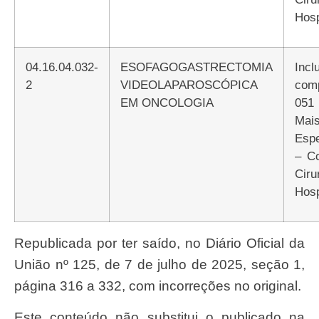
Hosp
04.16.04.032-
ESOFAGOGASTRECTOMIA
Incluir Atributo
2
VIDEOLAPAROSCÓPICA
com
EM ONCOLOGIA
051
Mai
Espe
– C
Ciru
Hosp
Republicada por ter saído, no Diário Oficial da
União nº 125, de 7 de julho de 2025, seção 1,
página 316 a 332, com incorreções no original.
Este conteúdo não substitui o publicado na