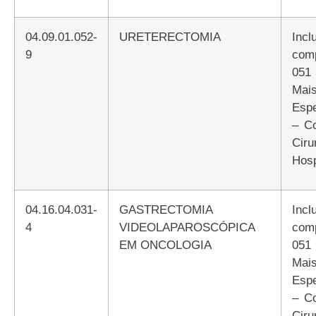
04.09.01.052-
URETERECTOMIA
Incluir Atributo
9
com
051
Mai
Espe
– C
Ciru
Hosp
04.16.04.031-
GASTRECTOMIA
Incluir Atributo
4
VIDEOLAPAROSCÓPICA
com
EM ONCOLOGIA
051
Mai
Espe
– C
Ciru