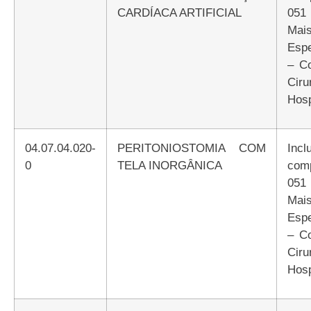
CARDÍACA ARTIFICIAL
051
Mai
Espe
– C
Ciru
Hosp
04.07.04.020-
PERITONIOSTOMIA COM
Incluir Atributo
0
TELA INORGÂNICA
com
051
Mai
Espe
– C
Ciru
Hosp