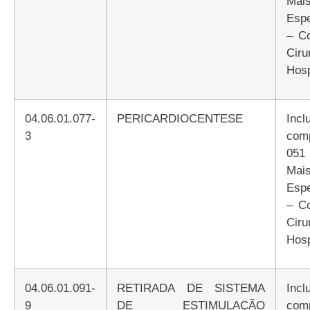
Mai
Espe
– C
Ciru
Hosp
04.06.01.077-
PERICARDIOCENTESE
Incluir Atributo
3
com
051
Mai
Espe
– C
Ciru
Hosp
04.06.01.091-
RETIRADA DE SISTEMA
Incluir Atributo
9
DE ESTIMULAÇÃO
com