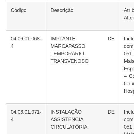
Código
Descrição
Atributos
Alte
04.06.01.068-
IMPLANTE DE
Incluir Atributo
4
MARCAPASSO
com
TEMPORÁRIO
051
TRANSVENOSO
Mai
Espe
– C
Ciru
Hosp
04.06.01.071-
INSTALAÇÃO DE
Incluir Atributo
4
ASSISTÊNCIA
com
CIRCULATÓRIA
051