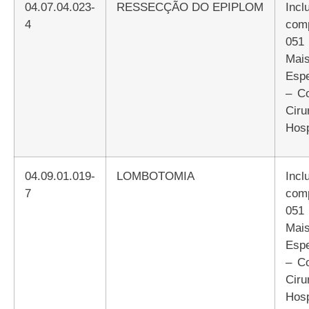
04.07.04.023-
RESSECÇÃO DO EPIPLOM
Incluir Atributo
4
com
051
Mai
Espe
– C
Ciru
Hosp
04.09.01.019-
LOMBOTOMIA
Incluir Atributo
7
com
051
Mai
Espe
– C
Ciru
Hosp