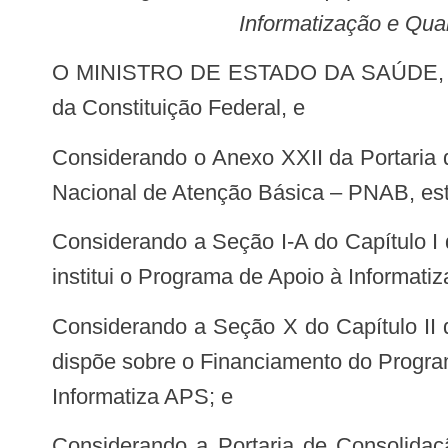
Informatização e Qua
O MINISTRO DE ESTADO DA SAÚDE, no uso das atribuições que lhe conferem os incisos I e II do parágrafo único do art. 87
da Constituição Federal, e
Considerando o Anexo XXII da Portaria de Consolidação GM/MS nº 2, de 28 de setembro de 2017, que dispõe sobre a Política
Nacional de Atenção Básica – PNAB, esta
Considerando a Seção I-A do Capítulo I do Título IV da Portaria de Consolidação GM/MS nº 5, de 28 de setembro de 2017, que
institui o Programa de Apoio à Informat
Considerando a Seção X do Capítulo II do Título II da Portaria de Consolidação GM/MS nº 6, de 28 de setembro de 2017, que
dispõe sobre o Financiamento do Progra
Informatiza APS; e
Considerando a Portaria de Consolidação SAPS/MS nº 1, de 2 de junho de 2021, que consolida as normas sobre Atenção