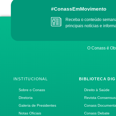
#ConassEmMovimento
Receba o conteúdo semanal do Conass com as
principais notícias e info
O Conass é O
INSTITUCIONAL
BIBLIOTECA DIG
Sobre o Conass
Direito à Saúde
Diretoria
Revista Consensus
Galeria de Presidentes
Conass Document
Notas Oficiais
Conass Debate