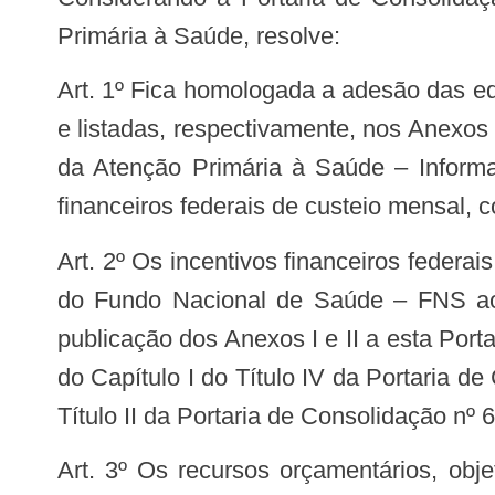
Primária à Saúde, resolve:
Art. 1º Fica homologada a adesão das equipes de Saúde da Família – eSF e equipes de Atenção Primária – eAP informatizadas
e listadas, respectivamente, nos Anexos 
da Atenção Primária à Saúde – Informat
financeiros federais de custeio mensal, c
Art. 2º Os incentivos financeiros federais de custeio mensal de que trata o art. 1º desta Portaria serão transferidos mensalmente
do Fundo Nacional de Saúde – FNS aos 
publicação dos Anexos I e II a esta Port
do Capítulo I do Título IV da Portaria 
Título II da Portaria de Consolidação n
Art. 3º Os recursos orçamentários, objeto desta Portaria, correrão por conta do orçamento do Ministério da Saúde, devendo