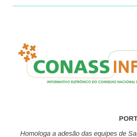
POR
Homologa a adesão das equipes de Saúde da Família e equipes de Atenção Primária informatizadas ao Programa de Apoio à