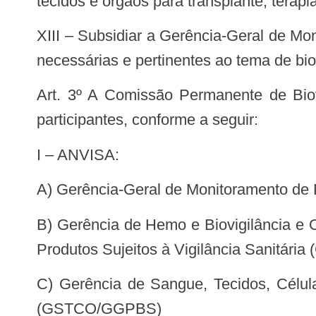
tecidos e órgãos para transplante, terap
XIII – Subsidiar a Gerência-Geral de Monitoramento de Produtos Sujeitos à Vigilância Sanitária em outras ações que se fizerem
necessárias e pertinentes ao tema de biov
Art. 3º A Comissão Permanente de Biovigilância será composta por um representante titular e um suplente das instituições
participantes, conforme a seguir:
I – ANVISA:
a) Gerência-Geral de Monitoramento de
b) Gerência de Hemo e Biovigilância e Outros Produtos Sujeitos à Vigilância Sanitária da Gerência-Geral de Monitoramento de
Produtos Sujeitos à Vigilância Sanitá
c) Gerência de Sangue, Tecidos, Células e Órgãos, da Gerência-Geral de Medicamentos e Produtos Biológicos da ANVISA
(GSTCO/GGPBS)