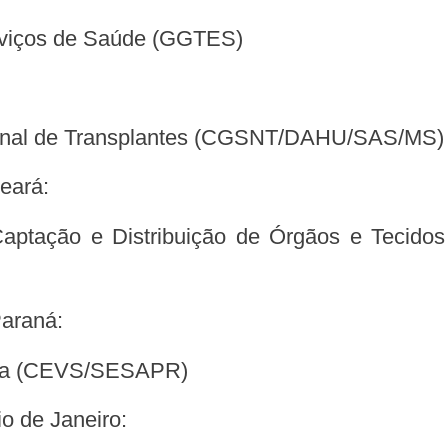
erviços de Saúde (GGTES)
cional de Transplantes (CGSNT/DAHU/SAS/MS)
Ceará:
Paraná:
tária (CEVS/SESAPR)
o de Janeiro: