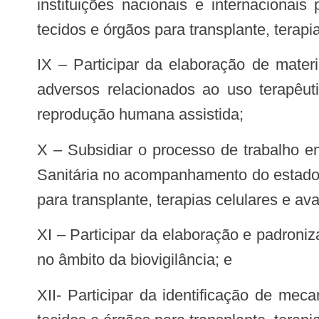
instituições nacionais e internacionai
tecidos e órgãos para transplante, terap
IX – Participar da elaboração de material técnico-científico para a notificação, o monitoramento e a investigação de eventos
adversos relacionados ao uso terapêuti
reprodução humana assistida;
X – Subsidiar o processo de trabalho em biovigilância da Gerência-Geral de Monitoramento de Produtos Sujeitos à Vigilância
Sanitária no acompanhamento do estado 
para transplante, terapias celulares e a
XI – Participar da elaboração e padronização de indicadores, de estudos e pesquisas de interesse do Sistema Único de Saúde,
no âmbito da biovigilância; e
XII- Participar da identificação de mecanismos de controle e avaliação de riscos relacionados ao uso terapêutico de células,