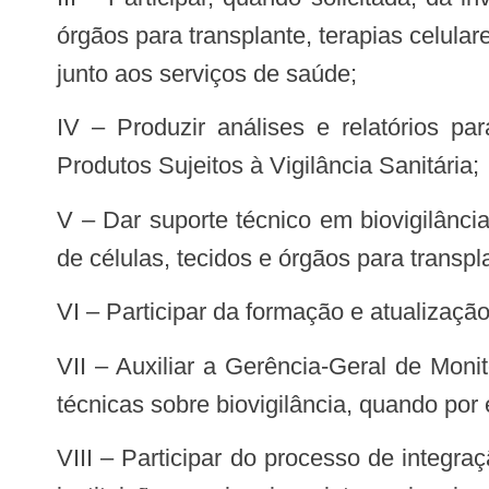
órgãos para transplante, terapias celula
junto aos serviços de saúde;
IV – Produzir análises e relatórios para o processo de trabalho em biovigilância da Gerência-Geral de Monitoramento de
Produtos Sujeitos à Vigilância Sanitária;
V – Dar suporte técnico em biovigilância na proposição de ações que visem aumentar a segurança relativa ao uso terapêutico
de células, tecidos e órgãos para transp
VI – Participar da formação e atualizaç
VII – Auxiliar a Gerência-Geral de Monitoramento de Produtos Sujeitos à Vigilância Sanitária na comunicação de informações
técnicas sobre biovigilância, quando por e
VIII – Participar do processo de integração dos diferentes atores envolvidos no processo de biovigilância e do intercâmbio com