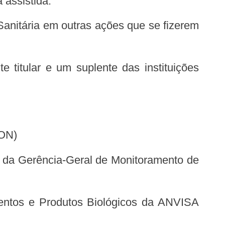
 assistida.
MON)