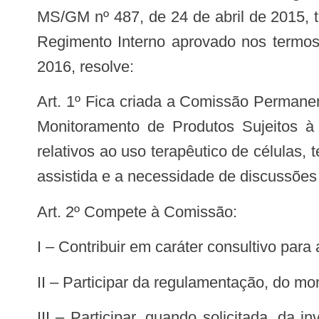
MS/GM nº 487, de 24 de abril de 2015, ten
Regimento Interno aprovado nos termos
2016, resolve:
Art. 1º Fica criada a Comissão Permanente de Biovigilância, com a atribuição de assessorar tecnicamente a Gerência-Geral de
Monitoramento de Produtos Sujeitos à 
relativos ao uso terapêutico de células,
assistida e a necessidade de discussões
Art. 2º Compete à Comissão:
I – Contribuir em caráter consultivo par
II – Participar da regulamentação, do mo
III – Participar, quando solicitada, da investigação de eventos adversos relacionados ao uso terapêutico de células, tecidos e