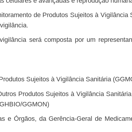
ias celulares e avançadas e reprodução humana
igilância.
 Produtos Sujeitos à Vigilância Sanitária (GG
ria (GHBIO/GGMON)