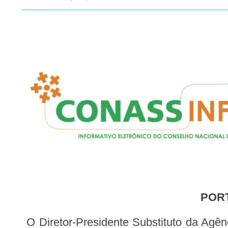
POR
O Diretor-Presidente Substituto da Agência Nacional de Vigilância Sanitária, no uso das atribuições que lhe confere a Portaria