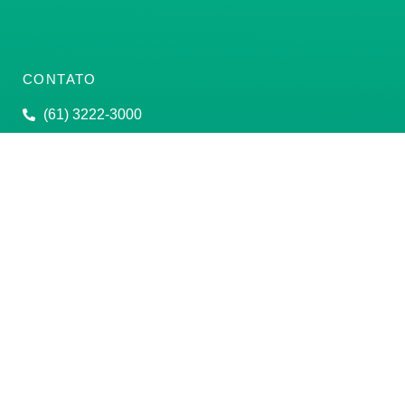
CONTATO
(61) 3222-3000
Institucional:
conass@conass.org.br
Setor Comercial Sul, Quadra 9, Torre C, Sala 1105,
Edifício Parque Cidade Corporate Brasília/DF CEP:
70308-200
Razão Social: Conselho Nacional de Secretários de
Saúde
CNPJ: 00.718.205/0001-07