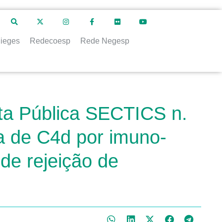
ieges
Redecoesp
Rede Negesp
ta Pública SECTICS n.
sa de C4d por imuno-
de rejeição de