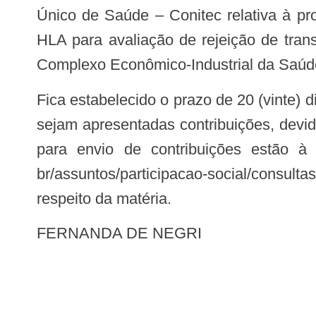
Único de Saúde – Conitec relativa à pr
HLA para avaliação de rejeição de tran
Complexo Econômico-Industrial da Saú
Fica estabelecido o prazo de 20 (vinte) dias, a contar da data útil subsequente à de publicação desta Consulta Pública, para que
sejam apresentadas contribuições, devi
para envio de contribuições estão à d
br/assuntos/participacao-social/consulta
respeito da matéria.
FERNANDA DE NEGRI