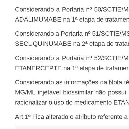
Considerando a Portaria nº 50/SCTIE/MS, 30 de outubro de 2018, que tornou pública a decisão de incorporar o medicamento
ADALIMUMABE na 1ª etapa de tratamento 
Considerando a Portaria nº 51/SCTIE/MS, de 30 de outubro de 2018, que tornou pública a decisão de incorporar o medicamento
SECUQUINUMABE na 2ª etapa de tratament
Considerando a Portaria nº 52/SCTIE/MS, 30 de outubro de 2018, que tornou pública a decisão de incorporar o medicamento
ETANERCEPTE na 1ª etapa de tratamento 
Considerando as informações da Nota técnica nº655/2019-CGEAF/DAF/SCTIE/MS, de que o medicamento ETANERCEPTE 50
MG/ML injetável biossimilar não possui
racionalizar o uso do medicamento ETAN
Art.1º Fica alterado o atributo refere