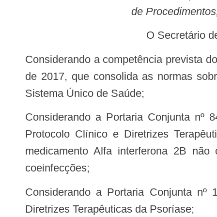
de Procedimentos
O Secretário 
Considerando a competência prevista do art. 324 a 335, seção VII da Portaria de Consolidação nº 1/GM/MS de 28 de setembro
de 2017, que consolida as normas sobr
Sistema Único de Saúde;
Considerando a Portaria Conjunta nº 84/SAS/MS de 19 de dezembro de 2018, que torna publica a decisão de atualizar o
Protocolo Clínico e Diretrizes Terapê
medicamento Alfa interferona 2B não 
coeinfecções;
Considerando a Portaria Conjunta nº 10/SAES/SCTIE/MS, de 6 de setembro de 2019, que aprova o Protocolo Clínico e
Diretrizes Terapêuticas da Psoríase;