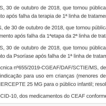
após falha da terapia de 1ª linha de tratame
o após falha da 1ªetapa da 2ª linha de tra
da Psoríase após falha de 1ª linha de tratam
 indicação para uso em crianças (menores de
ERCEPTE 25 MG para o público infantil; resol
nte a CID-10, dos medicamentos do CEAF conform