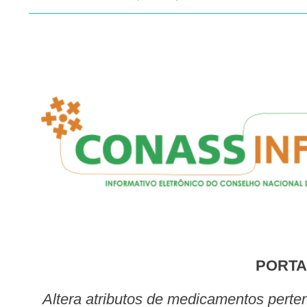
PORTA
Altera atributos de medicamentos pertencentes ao Componente Especializado da Assistência Farmacêutica – CEAF na Tabela