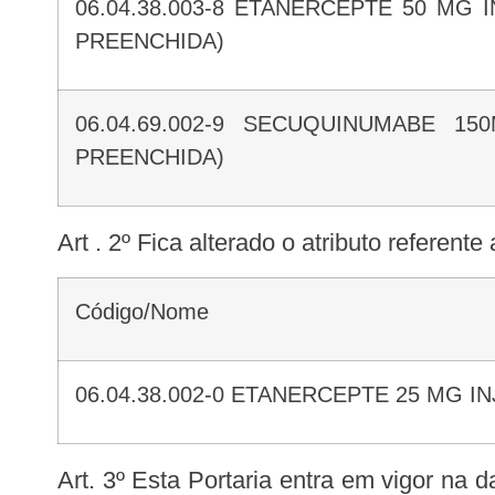
06.04.38.003-8 ETANERCEPTE 50 MG INJETÁVEL (POR FRASCO AMPOLA OU SERINGA
PREENCHIDA)
06.04.69.002-9 SECUQUINUMABE 150MG/ML SOLUÇÃO INJETÁVEL (POR SERINGA
PREENCHIDA)
Art . 2º Fica alterado o atributo refer
Código/Nome
06.04.38.002-0 ETANERCEPTE 25 MG 
Art. 3º Esta Portaria entra em vigor na data de sua publicação com efeitos operacionais no Sistema de Informação Ambulatorial