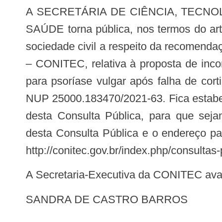
A SECRETÁRIA DE CIÊNCIA, TECNOLOGIA, INOVAÇÃO E INSUMOS ESTRATÉGICOS EM SAÚDE DO MINISTÉRIO DA
SAÚDE torna pública, nos termos do art
sociedade civil a respeito da recomend
– CONITEC, relativa à proposta de incor
para psoríase vulgar após falha de cor
NUP 25000.183470/2021-63. Fica estabele
desta Consulta Pública, para que sej
desta Consulta Pública e o endereço pa
http://conitec.gov.br/index.php/consultas-
A Secretaria-Executiva da CONITEC aval
SANDRA DE CASTRO BARROS