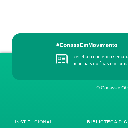
#ConassEmMovimento
Receba o conteúdo semanal do Conass com as
principais notícias e info
O Conass é O
INSTITUCIONAL
BIBLIOTECA DIG